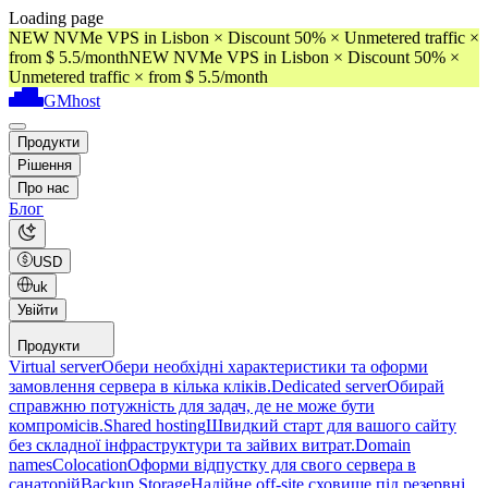
Loading page
NEW NVMe VPS in Lisbon × Discount 50% × Unmetered traffic ×
from $ 5.5/month
NEW NVMe VPS in Lisbon × Discount 50% ×
Unmetered traffic × from $ 5.5/month
GMhost
Продукти
Рішення
Про нас
Блог
USD
uk
Увійти
Продукти
Virtual server
Обери необхідні характеристики та оформи
замовлення сервера в кілька кліків.
Dedicated server
Обирай
справжню потужність для задач, де не може бути
компромісів.
Shared hosting
Швидкий старт для вашого сайту
без складної інфраструктури та зайвих витрат.
Domain
names
Colocation
Оформи відпустку для свого сервера в
санаторій
Backup Storage
Надійне off-site сховище під резервні