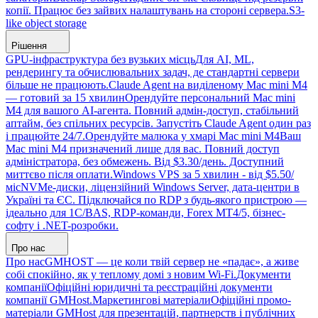
копії. Працює без зайвих налаштувань на стороні сервера.
S3-
like object storage
Рішення
GPU-інфраструктура без вузьких місць
Для AI, ML,
рендерингу та обчислювальних задач, де стандартні сервери
більше не працюють.
Claude Agent на виділеному Mac mini M4
— готовий за 15 хвилин
Орендуйте персональний Mac mini
M4 для вашого AI-агента. Повний адмін-доступ, стабільний
аптайм, без спільних ресурсів. Запустіть Claude Agent один раз
і працюйте 24/7.
Орендуйте малюка у хмарі Mac mini M4
Ваш
Mac mini M4 призначений лише для вас. Повний доступ
адміністратора, без обмежень. Від $3.30/день. Доступний
миттєво після оплати.
Windows VPS за 5 хвилин - від $5.50/
міс
NVMe-диски, ліцензійний Windows Server, дата-центри в
Україні та ЄС. Підключайся по RDP з будь-якого пристрою —
ідеально для 1С/BAS, RDP-команди, Forex MT4/5, бізнес-
софту і .NET-розробки.
Про нас
Про нас
GMHOST — це коли твій сервер не «падає», а живе
собі спокійно, як у теплому домі з новим Wi-Fi.
Документи
компанії
Офіційні юридичні та реєстраційні документи
компанії GMHost.
Маркетингові матеріали
Офіційні промо-
матеріали GMHost для презентацій, партнерств і публічних