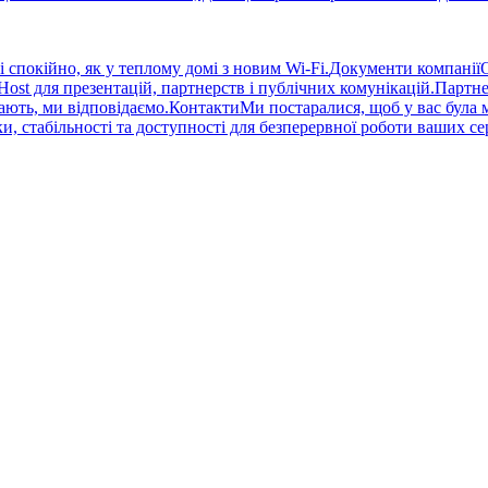
спокійно, як у теплому домі з новим Wi-Fi.
Документи компанії
st для презентацій, партнерств і публічних комунікацій.
Партне
ають, ми відповідаємо.
Контакти
Ми постаралися, щоб у вас була 
, стабільності та доступності для безперервної роботи ваших сер