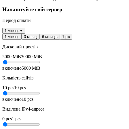
Налаштуйте свій сервер
Період оплати
1 місяць
▼
1 місяць
3 місяці
6 місяців
1 рік
Дисковий простір
5000
MiB
30000
MiB
включено
5000
MiB
Кількість сайтів
10
pcs
10
pcs
включено
10
pcs
Виділена IPv4-адреса
0
pcs
1
pcs