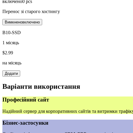
включено
0
pcs
Перенос зі старого хостингу
Вимкнено
включено
B10-SSD
1 місяць
$
2.99
на місяць
Додати
Варіанти використання
Професійний сайт
Надійний сервер для корпоративних сайтів та витримки трафіку
Бізнес‑застосунки