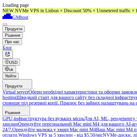
Loading page
NEW NVMe VPS in Lisbon × Discount 50% × Unmetered traffic × f
GMhost
Продукти
Рішення
Про нас
Блог
USD
uk
Увійти
Продукти
Virtual server
Обери необхідні характеристики та оформи замовлен
hosting
Швидкий старт для вашого сайту без складної інфраструк
сховище під резервні копії. Працює без зайвих налаштувань на 
Рішення
GPU-інфраструктура без вузьких місць
Для AI, ML, рендерингу 
хвилин
Орендуйте персональний Mac mini M4 для вашого AI-аген
24/7.
Орендуйте малюка у хмарі Mac mini M4
Ваш Mac mini M4 пр
оплати.
Windows VPS за 5 хвилин - від $5.50/міс
NVMe-диски, ліц