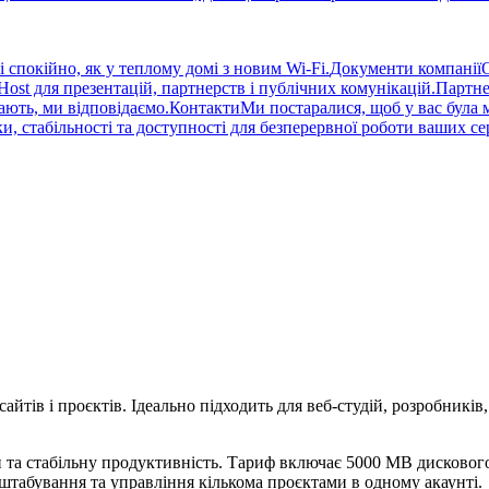
спокійно, як у теплому домі з новим Wi-Fi.
Документи компанії
st для презентацій, партнерств і публічних комунікацій.
Партне
ають, ми відповідаємо.
Контакти
Ми постаралися, щоб у вас була 
, стабільності та доступності для безперервної роботи ваших сер
тів і проєктів. Ідеально підходить для веб-студій, розробників, 
 та стабільну продуктивність. Тариф включає 5000 MB дискового
штабування та управління кількома проєктами в одному акаунті.