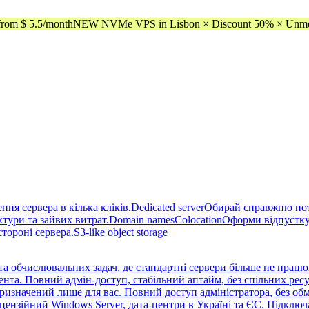
rom $ 5.5/month
NEW NVMe VPS in Lisbon × Discount 50% × Unmeter
ня сервера в кілька кліків.
Dedicated server
Обирай справжню поту
тури та зайвих витрат.
Domain names
Colocation
Оформи відпустку 
стороні сервера.
S3-like object storage
та обчислювальних задач, де стандартні сервери більше не працю
та. Повний адмін-доступ, стабільний аптайм, без спільних ресур
изначений лише для вас. Повний доступ адміністратора, без обм
ензійний Windows Server, дата-центри в Україні та ЄС. Підклю