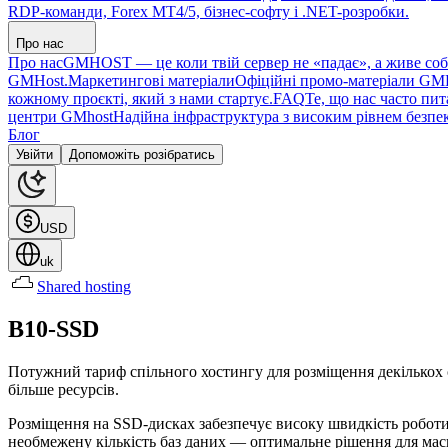
RDP-команди, Forex MT4/5, бізнес-софту і .NET-розробки.
Про нас
Про нас
GMHOST — це коли твій сервер не «падає», а живе собі 
GMHost.
Маркетингові матеріали
Офіційні промо-матеріали GMHo
кожному проєкті, який з нами стартує.
FAQ
Те, що нас часто пит
центри GMhost
Надійна інфраструктура з високим рівнем безпеки
Блог
Увійти
Допоможіть розібратись
USD
uk
Shared hosting
B10-SSD
Потужний тариф спільного хостингу для розміщення декількох сай
більше ресурсів.
Розміщення на SSD-дисках забезпечує високу швидкість роботи
необмежену кількість баз даних — оптимальне рішення для мас