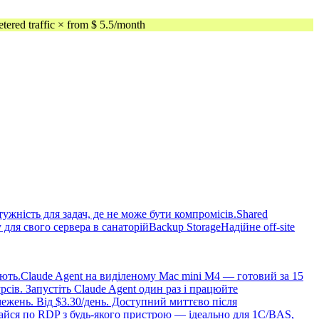
ed traffic × from $ 5.5/month
жність для задач, де не може бути компромісів.
Shared
для свого сервера в санаторій
Backup Storage
Надійне off-site
ють.
Claude Agent на виділеному Mac mini M4 — готовий за 15
сів. Запустіть Claude Agent один раз і працюйте
ежень. Від $3.30/день. Доступний миттєво після
чайся по RDP з будь-якого пристрою — ідеально для 1С/BAS,