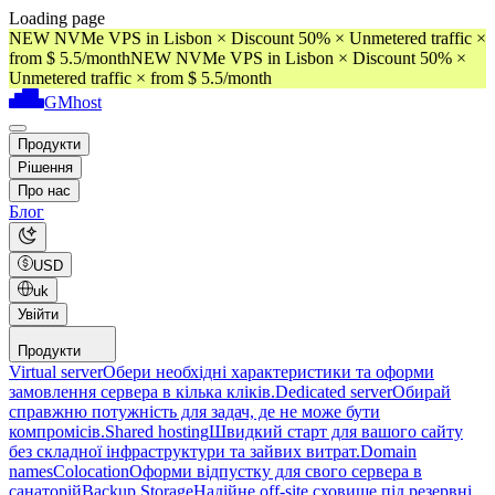
Loading page
NEW NVMe VPS in Lisbon × Discount 50% × Unmetered traffic ×
from $ 5.5/month
NEW NVMe VPS in Lisbon × Discount 50% ×
Unmetered traffic × from $ 5.5/month
GMhost
Продукти
Рішення
Про нас
Блог
USD
uk
Увійти
Продукти
Virtual server
Обери необхідні характеристики та оформи
замовлення сервера в кілька кліків.
Dedicated server
Обирай
справжню потужність для задач, де не може бути
компромісів.
Shared hosting
Швидкий старт для вашого сайту
без складної інфраструктури та зайвих витрат.
Domain
names
Colocation
Оформи відпустку для свого сервера в
санаторій
Backup Storage
Надійне off-site сховище під резервні