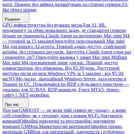
копії. Працює без зайвих налаштувань на стороні сервера.
S3-
like object storage
Рішення
GPU-інфраструктура без вузьких місць
Для AI, ML,
рендерингу та обчислювальних задач, де стандартні сервери
більше не працюють.
Claude Agent на виділеному Mac mini M4
— готовий за 15 хвилин
Орендуйте персональний Mac mini
M4 для вашого AI-агента. Повний адмін-доступ, стабільний
аптайм, без спільних ресурсів. Запустіть Claude Agent один раз
і працюйте 24/7.
Орендуйте малюка у хмарі Mac mini M4
Ваш
Mac mini M4 призначений лише для вас. Повний доступ
адміністратора, без обмежень. Від $3.30/день. Доступний
миттєво після оплати.
Windows VPS за 5 хвилин - від $5.50/
міс
NVMe-диски, ліцензійний Windows Server, дата-центри в
Україні та ЄС. Підключайся по RDP з будь-якого пристрою —
ідеально для 1С/BAS, RDP-команди, Forex MT4/5, бізнес-
софту і .NET-розробки.
Про нас
Про нас
GMHOST — це коли твій сервер не «падає», а живе
собі спокійно, як у теплому домі з новим Wi-Fi.
Документи
компанії
Офіційні юридичні та реєстраційні документи
компанії GMHost.
Маркетингові матеріали
Офіційні промо-
матеріали GMHost для презентацій, партнерств і публічних