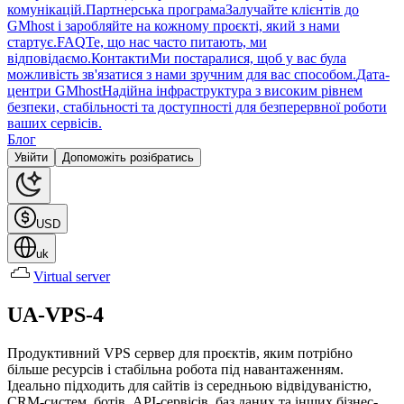
комунікацій.
Партнерська програма
Залучайте клієнтів до
GMhost і заробляйте на кожному проєкті, який з нами
стартує.
FAQ
Те, що нас часто питають, ми
відповідаємо.
Контакти
Ми постаралися, щоб у вас була
можливість зв'язатися з нами зручним для вас способом.
Дата-
центри GMhost
Надійна інфраструктура з високим рівнем
безпеки, стабільності та доступності для безперервної роботи
ваших сервісів.
Блог
Увійти
Допоможіть розібратись
USD
uk
Virtual server
UA-VPS-4
Продуктивний VPS сервер для проєктів, яким потрібно
більше ресурсів і стабільна робота під навантаженням.
Ідеально підходить для сайтів із середньою відвідуваністю,
CRM-систем, ботів, API-сервісів, баз даних та інших бізнес-