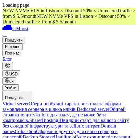
Loading page
NEW NVMe VPS in Lisbon × Discount 50% × Unmetered traffic ×
from $ 5.5/month
NEW NVMe VPS in Lisbon × Discount 50% ×
Unmetered traffic × from $ 5.5/month
GMhost
Продукти
Рішення
Про нас
Блог
USD
uk
Увійти
Продукти
Virtual server
Обери необхідні характеристики та оформи
замовлення сервера в кілька кліків.
Dedicated server
Обирай
справжню потужність для задач, де не може бути
компромісів.
Shared hosting
Швидкий старт для вашого сайту
без складної інфраструктури та зайвих витрат.
Domain
names
Colocation
Оформи відпустку для свого сервера в
санаторій
Backup Storage
Надійне off-site сховище під резервні