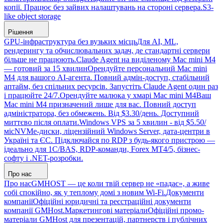
копії. Працює без зайвих налаштувань на стороні сервера.
S3-
like object storage
Рішення
GPU-інфраструктура без вузьких місць
Для AI, ML,
рендерингу та обчислювальних задач, де стандартні сервери
більше не працюють.
Claude Agent на виділеному Mac mini M4
— готовий за 15 хвилин
Орендуйте персональний Mac mini
M4 для вашого AI-агента. Повний адмін-доступ, стабільний
аптайм, без спільних ресурсів. Запустіть Claude Agent один раз
і працюйте 24/7.
Орендуйте малюка у хмарі Mac mini M4
Ваш
Mac mini M4 призначений лише для вас. Повний доступ
адміністратора, без обмежень. Від $3.30/день. Доступний
миттєво після оплати.
Windows VPS за 5 хвилин - від $5.50/
міс
NVMe-диски, ліцензійний Windows Server, дата-центри в
Україні та ЄС. Підключайся по RDP з будь-якого пристрою —
ідеально для 1С/BAS, RDP-команди, Forex MT4/5, бізнес-
софту і .NET-розробки.
Про нас
Про нас
GMHOST — це коли твій сервер не «падає», а живе
собі спокійно, як у теплому домі з новим Wi-Fi.
Документи
компанії
Офіційні юридичні та реєстраційні документи
компанії GMHost.
Маркетингові матеріали
Офіційні промо-
матеріали GMHost для презентацій, партнерств і публічних