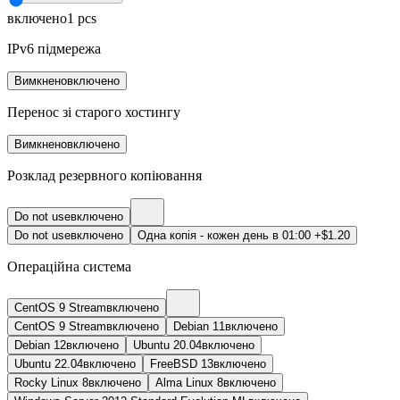
включено
1
pcs
IPv6 підмережа
Вимкнено
включено
Перенос зі старого хостингу
Вимкнено
включено
Розклад резервного копіювання
Do not use
включено
Do not use
включено
Одна копія - кожен день в 01:00
+$1.20
Операційна система
CentOS 9 Stream
включено
CentOS 9 Stream
включено
Debian 11
включено
Debian 12
включено
Ubuntu 20.04
включено
Ubuntu 22.04
включено
FreeBSD 13
включено
Rocky Linux 8
включено
Alma Linux 8
включено