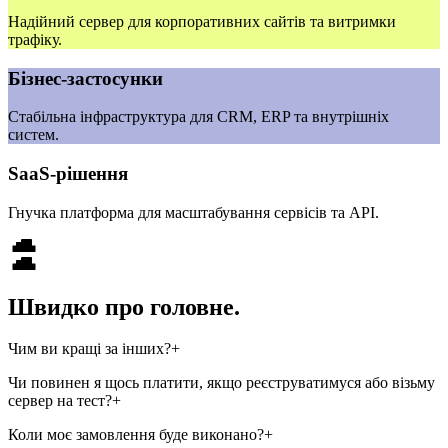
Надійний сервер для корпоративних сайтів та витримки
трафіку.
Бізнес‑застосунки
Стабільна інфраструктура для CRM, ERP та внутрішніх
систем.
SaaS‑рішення
Гнучка платформа для масштабування сервісів та API.
Швидко про головне.
Чим ви кращі за інших?
+
У нас відмінний набір опцій, які включені в надавані нами
Чи повинен я щось платити, якщо реєструватимуся або візьму
послуги. Ми надаємо базову підтримку безкоштовно,
сервер на тест?
+
вирішуючи запити клієнтів, суть яких виходить далеко за
Ні. Реєстрація не зобов'язує вас ні до чого. Ви можете не
Коли моє замовлення буде виконано?
+
рамки наших зобов'язань щодо забезпечення роботи послуг.