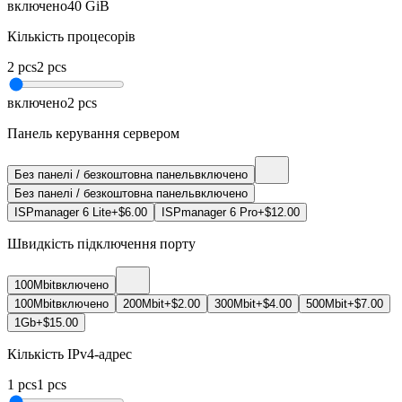
включено
40
GiB
Кількість процесорів
2
pcs
2
pcs
включено
2
pcs
Панель керування сервером
Без панелі / безкоштовна панель
включено
Без панелі / безкоштовна панель
включено
ISPmanager 6 Lite
+$6.00
ISPmanager 6 Pro
+$12.00
Швидкість підключення порту
100Mbit
включено
100Mbit
включено
200Mbit
+$2.00
300Mbit
+$4.00
500Mbit
+$7.00
1Gb
+$15.00
Кількість IPv4-адрес
1
pcs
1
pcs