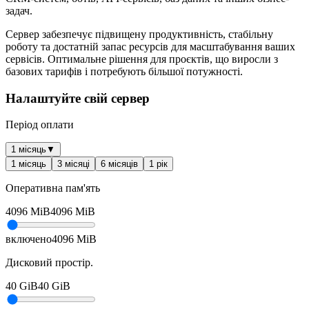
задач.
Сервер забезпечує підвищену продуктивність, стабільну
роботу та достатній запас ресурсів для масштабування ваших
сервісів. Оптимальне рішення для проєктів, що виросли з
базових тарифів і потребують більшої потужності.
Налаштуйте свій сервер
Період оплати
1 місяць
▼
1 місяць
3 місяці
6 місяців
1 рік
Оперативна пам'ять
4096
MiB
4096
MiB
включено
4096
MiB
Дисковий простір.
40
GiB
40
GiB