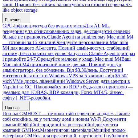
копії. Працює без зайвих налаштувань на стороні сервера.
S3-
like object storage
Рішення
GPU-інфраструктура без вузьких місць
Для AI, ML,
рендерингу та обчислювальних задач, де стандартні сервери
більше не працюють.
Claude Agent на виділеному Mac mini M4
— готовий за 15 хвилин
Орендуйте персональний Mac mini
M4 для вашого AI-агента. Повний адмін-доступ, стабільний
аптайм, без спільних ресурсів. Запустіть Claude Agent один раз
і працюйте 24/7.
Орендуйте малюка у хмарі Mac mini M4
Ваш
Mac mini M4 призначений лише для вас. Повний доступ
адміністратора, без обмежень. Від $3.30/день. Доступний
миттєво після оплати.
Windows VPS за 5 хвилин - від $5.50/
міс
NVMe-диски, ліцензійний Windows Server, дата-центри в
Україні та ЄС. Підключайся по RDP з будь-якого пристрою —
ідеально для 1С/BAS, RDP-команди, Forex MT4/5, бізнес-
софту і .NET-розробки.
Про нас
Про нас
GMHOST — це коли твій сервер не «падає», а живе
собі спокійно, як у теплому домі з новим Wi-Fi.
Документи
компанії
Офіційні юридичні та реєстраційні документи
компанії GMHost.
Маркетингові матеріали
Офіційні промо-
матеріали GMHost для презентацій, партнерств і публічних