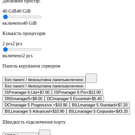
Дисковий простір.
40
GiB
40
GiB
включено
40
GiB
Кількість процесорів
2
pcs
2
pcs
включено
2
pcs
Панель керування сервером
Без панелі / безкоштовна панель
включено
Без панелі / безкоштовна панель
включено
ISPmanager 6 Lite
+$7.00
ISPmanager 6 Pro
+$12.00
DNSmanager5
+$8.00
DCImanager 5 Essential
+$5.40
DCImanager 5 Progressive
+$10.90
BILLmanager 5 Standard
+$7.20
BILLmanager 5 Advanced
+$10.90
BILLmanager 5 Corporate
+$43.20
Швидкість підключення порту