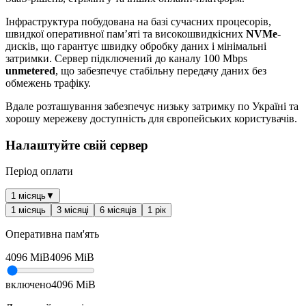
Інфраструктура побудована на базі сучасних процесорів,
швидкої оперативної пам’яті та високошвидкісних
NVMe
-
дисків, що гарантує швидку обробку даних і мінімальні
затримки. Сервер підключений до каналу 100 Mbps
unmetered
, що забезпечує стабільну передачу даних без
обмежень трафіку.
Вдале розташування забезпечує низьку затримку по Україні та
хорошу мережеву доступність для європейських користувачів.
Налаштуйте свій сервер
Період оплати
1 місяць
▼
1 місяць
3 місяці
6 місяців
1 рік
Оперативна пам'ять
4096
MiB
4096
MiB
включено
4096
MiB