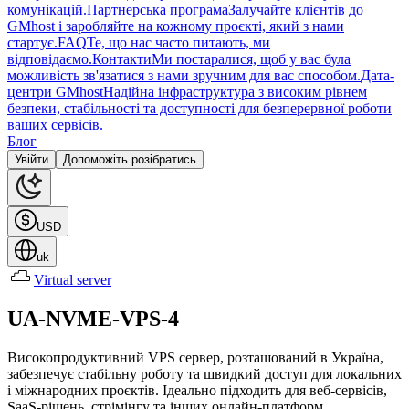
комунікацій.
Партнерська програма
Залучайте клієнтів до
GMhost і заробляйте на кожному проєкті, який з нами
стартує.
FAQ
Те, що нас часто питають, ми
відповідаємо.
Контакти
Ми постаралися, щоб у вас була
можливість зв'язатися з нами зручним для вас способом.
Дата-
центри GMhost
Надійна інфраструктура з високим рівнем
безпеки, стабільності та доступності для безперервної роботи
ваших сервісів.
Блог
Увійти
Допоможіть розібратись
USD
uk
Virtual server
UA-NVME-VPS-4
Високопродуктивний VPS сервер, розташований в Україна,
забезпечує стабільну роботу та швидкий доступ для локальних
і міжнародних проєктів. Ідеально підходить для веб-сервісів,
SaaS-рішень, стрімінгу та інших онлайн-платформ.