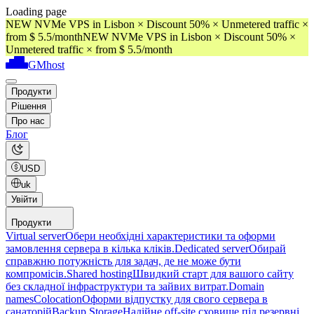
Loading page
NEW NVMe VPS in Lisbon × Discount 50% × Unmetered traffic ×
from $ 5.5/month
NEW NVMe VPS in Lisbon × Discount 50% ×
Unmetered traffic × from $ 5.5/month
GMhost
Продукти
Рішення
Про нас
Блог
USD
uk
Увійти
Продукти
Virtual server
Обери необхідні характеристики та оформи
замовлення сервера в кілька кліків.
Dedicated server
Обирай
справжню потужність для задач, де не може бути
компромісів.
Shared hosting
Швидкий старт для вашого сайту
без складної інфраструктури та зайвих витрат.
Domain
names
Colocation
Оформи відпустку для свого сервера в
санаторій
Backup Storage
Надійне off-site сховище під резервні