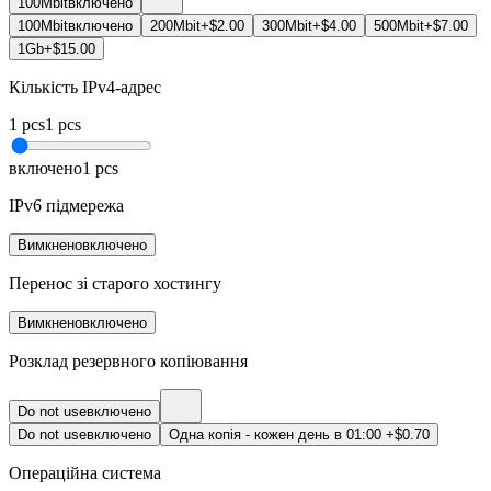
100Mbit
включено
100Mbit
включено
200Mbit
+$2.00
300Mbit
+$4.00
500Mbit
+$7.00
1Gb
+$15.00
Кількість IPv4-адрес
1
pcs
1
pcs
включено
1
pcs
IPv6 підмережа
Вимкнено
включено
Перенос зі старого хостингу
Вимкнено
включено
Розклад резервного копіювання
Do not use
включено
Do not use
включено
Одна копія - кожен день в 01:00
+$0.70
Операційна система