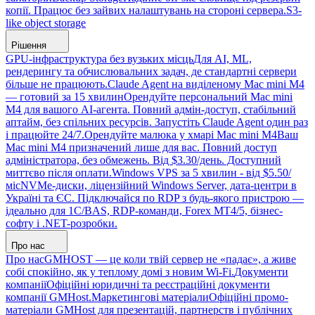
копії. Працює без зайвих налаштувань на стороні сервера.
S3-
like object storage
Рішення
GPU-інфраструктура без вузьких місць
Для AI, ML,
рендерингу та обчислювальних задач, де стандартні сервери
більше не працюють.
Claude Agent на виділеному Mac mini M4
— готовий за 15 хвилин
Орендуйте персональний Mac mini
M4 для вашого AI-агента. Повний адмін-доступ, стабільний
аптайм, без спільних ресурсів. Запустіть Claude Agent один раз
і працюйте 24/7.
Орендуйте малюка у хмарі Mac mini M4
Ваш
Mac mini M4 призначений лише для вас. Повний доступ
адміністратора, без обмежень. Від $3.30/день. Доступний
миттєво після оплати.
Windows VPS за 5 хвилин - від $5.50/
міс
NVMe-диски, ліцензійний Windows Server, дата-центри в
Україні та ЄС. Підключайся по RDP з будь-якого пристрою —
ідеально для 1С/BAS, RDP-команди, Forex MT4/5, бізнес-
софту і .NET-розробки.
Про нас
Про нас
GMHOST — це коли твій сервер не «падає», а живе
собі спокійно, як у теплому домі з новим Wi-Fi.
Документи
компанії
Офіційні юридичні та реєстраційні документи
компанії GMHost.
Маркетингові матеріали
Офіційні промо-
матеріали GMHost для презентацій, партнерств і публічних