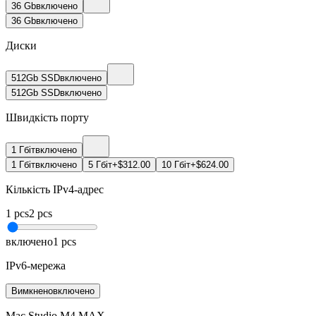
36 Gb
включено
36 Gb
включено
Диски
512Gb SSD
включено
512Gb SSD
включено
Швидкість порту
1 Гбіт
включено
1 Гбіт
включено
5 Гбіт
+$312.00
10 Гбіт
+$624.00
Кількість IPv4-адрес
1
pcs
2
pcs
включено
1
pcs
IPv6-мережа
Вимкнено
включено
Mac Studio M4 MAX