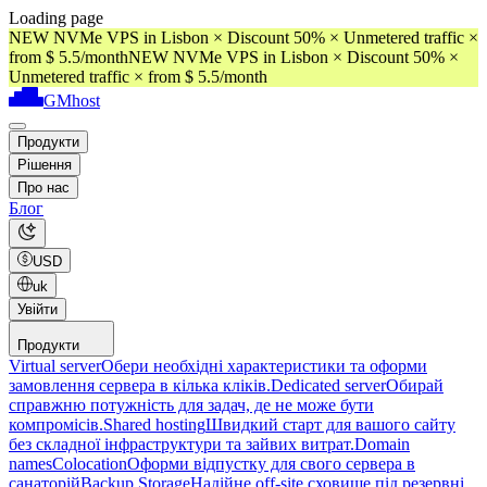
Loading page
NEW NVMe VPS in Lisbon × Discount 50% × Unmetered traffic ×
from $ 5.5/month
NEW NVMe VPS in Lisbon × Discount 50% ×
Unmetered traffic × from $ 5.5/month
GMhost
Продукти
Рішення
Про нас
Блог
USD
uk
Увійти
Продукти
Virtual server
Обери необхідні характеристики та оформи
замовлення сервера в кілька кліків.
Dedicated server
Обирай
справжню потужність для задач, де не може бути
компромісів.
Shared hosting
Швидкий старт для вашого сайту
без складної інфраструктури та зайвих витрат.
Domain
names
Colocation
Оформи відпустку для свого сервера в
санаторій
Backup Storage
Надійне off-site сховище під резервні