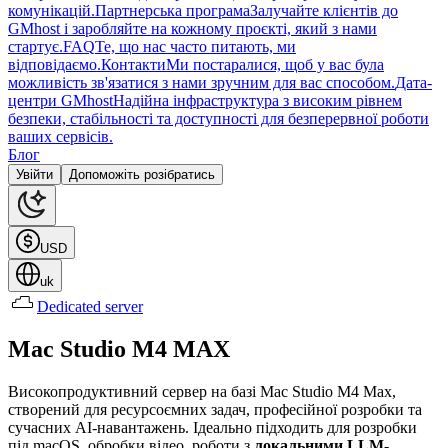
комунікацій.
Партнерська програма
Залучайте клієнтів до
GMhost і заробляйте на кожному проєкті, який з нами
стартує.
FAQ
Те, що нас часто питають, ми
відповідаємо.
Контакти
Ми постаралися, щоб у вас була
можливість зв'язатися з нами зручним для вас способом.
Дата-
центри GMhost
Надійна інфраструктура з високим рівнем
безпеки, стабільності та доступності для безперервної роботи
ваших сервісів.
Блог
Увійти
Допоможіть розібратись
USD
uk
Dedicated server
Mac Studio M4 MAX
Високопродуктивний сервер на базі Mac Studio M4 Max,
створений для ресурсоємних задач, професійної розробки та
сучасних AI-навантажень. Ідеально підходить для розробки
під macOS, обробки відео, роботи з
локальними LLM-