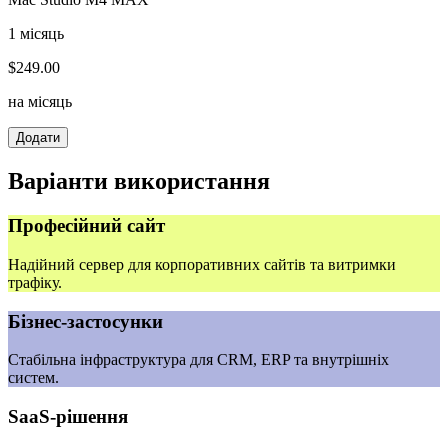
1 місяць
$
249.00
на місяць
Додати
Варіанти використання
Професійний сайт
Надійний сервер для корпоративних сайтів та витримки
трафіку.
Бізнес‑застосунки
Стабільна інфраструктура для CRM, ERP та внутрішніх
систем.
SaaS‑рішення