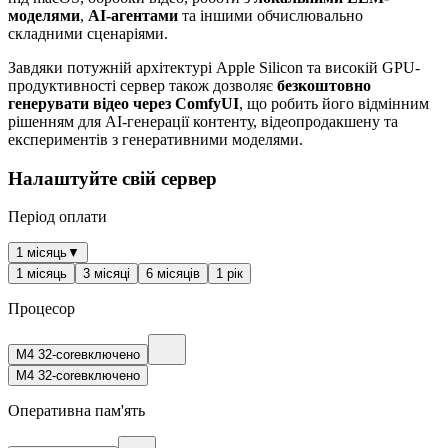
моделями
,
AI-агентами
та іншими обчислювально
складними сценаріями.
Завдяки потужній архітектурі Apple Silicon та високій GPU-
продуктивності сервер також дозволяє
безкоштовно
генерувати відео через ComfyUI
, що робить його відмінним
рішенням для AI-генерації контенту, відеопродакшену та
експериментів з генеративними моделями.
Налаштуйте свій сервер
Період оплати
1 місяць
▼
1 місяць
3 місяці
6 місяців
1 рік
Процесор
M4 32-core
включено
M4 32-core
включено
Оперативна пам'ять