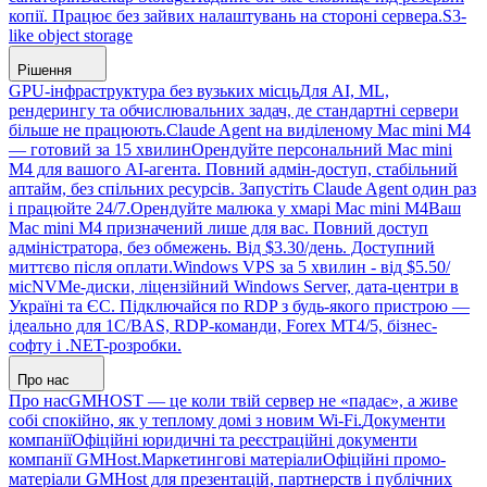
копії. Працює без зайвих налаштувань на стороні сервера.
S3-
like object storage
Рішення
GPU-інфраструктура без вузьких місць
Для AI, ML,
рендерингу та обчислювальних задач, де стандартні сервери
більше не працюють.
Claude Agent на виділеному Mac mini M4
— готовий за 15 хвилин
Орендуйте персональний Mac mini
M4 для вашого AI-агента. Повний адмін-доступ, стабільний
аптайм, без спільних ресурсів. Запустіть Claude Agent один раз
і працюйте 24/7.
Орендуйте малюка у хмарі Mac mini M4
Ваш
Mac mini M4 призначений лише для вас. Повний доступ
адміністратора, без обмежень. Від $3.30/день. Доступний
миттєво після оплати.
Windows VPS за 5 хвилин - від $5.50/
міс
NVMe-диски, ліцензійний Windows Server, дата-центри в
Україні та ЄС. Підключайся по RDP з будь-якого пристрою —
ідеально для 1С/BAS, RDP-команди, Forex MT4/5, бізнес-
софту і .NET-розробки.
Про нас
Про нас
GMHOST — це коли твій сервер не «падає», а живе
собі спокійно, як у теплому домі з новим Wi-Fi.
Документи
компанії
Офіційні юридичні та реєстраційні документи
компанії GMHost.
Маркетингові матеріали
Офіційні промо-
матеріали GMHost для презентацій, партнерств і публічних