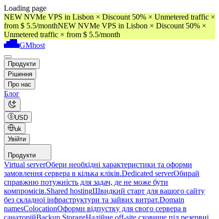
Loading page
NEW NVMe VPS in Lisbon × Discount 50% × Unmetered traffic ×
from $ 5.5/month
NEW NVMe VPS in Lisbon × Discount 50% ×
Unmetered traffic × from $ 5.5/month
GMhost
Продукти
Рішення
Про нас
Блог
USD
uk
Увійти
Продукти
Virtual server
Обери необхідні характеристики та оформи
замовлення сервера в кілька кліків.
Dedicated server
Обирай
справжню потужність для задач, де не може бути
компромісів.
Shared hosting
Швидкий старт для вашого сайту
без складної інфраструктури та зайвих витрат.
Domain
names
Colocation
Оформи відпустку для свого сервера в
санаторій
Backup Storage
Надійне off-site сховище під резервні