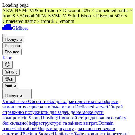
Loading page
NEW NVMe VPS in Lisbon × Discount 50% × Unmetered traffic ×
from $ 5.5/month
NEW NVMe VPS in Lisbon × Discount 50% ×
Unmetered traffic × from $ 5.5/month
GMhost
Продукти
Рішення
Про нас
Блог
USD
uk
Увійти
Продукти
Virtual server
Обери необхідні характеристики та оформи
замовлення сервера в кілька кліків.
Dedicated server
Обирай
справжню потужність для задач, де не може бути
компромісів.
Shared hosting
Швидкий старт для вашого сайту
без складної інфраструктури та зайвих витрат.
Domain
names
Colocation
Оформи відпустку для свого сервера в
санаторій
Backup Storage
Надійне off-site сховище під резервні