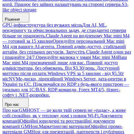
копії. Працює без зайвих налаштувань на стороні сервера.
S3-
like object storage
Рішення
GPU-інфраструктура без вузьких місць
Для AI, ML,
рендерингу та обчислювальних задач, де стандартні сервери
більше не працюють.
Claude Agent на виділеному Mac mini M4
— готовий за 15 хвилин
Орендуйте персональний Mac mini
M4 для вашого AI-агента. Повний адмін-доступ, стабільний
аптайм, без спільних ресурсів. Запустіть Claude Agent один раз
і працюйте 24/7.
Орендуйте малюка у хмарі Mac mini M4
Ваш
Mac mini M4 призначений лише для вас. Повний доступ
адміністратора, без обмежень. Від $3.30/день. Доступний
миттєво після оплати.
Windows VPS за 5 хвилин - від $5.50/
міс
NVMe-диски, ліцензійний Windows Server, дата-центри в
Україні та ЄС. Підключайся по RDP з будь-якого пристрою —
ідеально для 1С/BAS, RDP-команди, Forex MT4/5, бізнес-
софту і .NET-розробки.
Про нас
Про нас
GMHOST — це коли твій сервер не «падає», а живе
собі спокійно, як у теплому домі з новим Wi-Fi.
Документи
компанії
Офіційні юридичні та реєстраційні документи
компанії GMHost.
Маркетингові матеріали
Офіційні промо-
матеріали GMHost для презентацій, партнерств і публічних