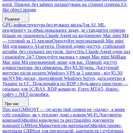
копії. Працює без зайвих налаштувань на стороні сервера.
S3-
like object storage
Рішення
GPU-інфраструктура без вузьких місць
Для AI, ML,
рендерингу та обчислювальних задач, де стандартні сервери
більше не працюють.
Claude Agent на виділеному Mac mini M4
— готовий за 15 хвилин
Орендуйте персональний Mac mini
M4 для вашого AI-агента. Повний адмін-доступ, стабільний
аптайм, без спільних ресурсів. Запустіть Claude Agent один раз
і працюйте 24/7.
Орендуйте малюка у хмарі Mac mini M4
Ваш
Mac mini M4 призначений лише для вас. Повний доступ
адміністратора, без обмежень. Від $3.30/день. Доступний
миттєво після оплати.
Windows VPS за 5 хвилин - від $5.50/
міс
NVMe-диски, ліцензійний Windows Server, дата-центри в
Україні та ЄС. Підключайся по RDP з будь-якого пристрою —
ідеально для 1С/BAS, RDP-команди, Forex MT4/5, бізнес-
софту і .NET-розробки.
Про нас
Про нас
GMHOST — це коли твій сервер не «падає», а живе
собі спокійно, як у теплому домі з новим Wi-Fi.
Документи
компанії
Офіційні юридичні та реєстраційні документи
компанії GMHost.
Маркетингові матеріали
Офіційні промо-
матеріали GMHost для презентацій, партнерств і публічних