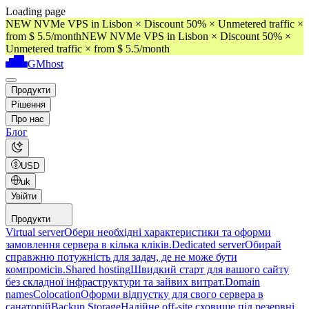
Loading page
NEW NVMe VPS in Lisbon × Discount 50% × Unmetered traffic ×
from $ 5.5/month
NEW NVMe VPS in Lisbon × Discount 50% ×
Unmetered traffic × from $ 5.5/month
GMhost
Продукти
Рішення
Про нас
Блог
USD
uk
Увійти
Продукти
Virtual server
Обери необхідні характеристики та оформи
замовлення сервера в кілька кліків.
Dedicated server
Обирай
справжню потужність для задач, де не може бути
компромісів.
Shared hosting
Швидкий старт для вашого сайту
без складної інфраструктури та зайвих витрат.
Domain
names
Colocation
Оформи відпустку для свого сервера в
санаторій
Backup Storage
Надійне off-site сховище під резервні