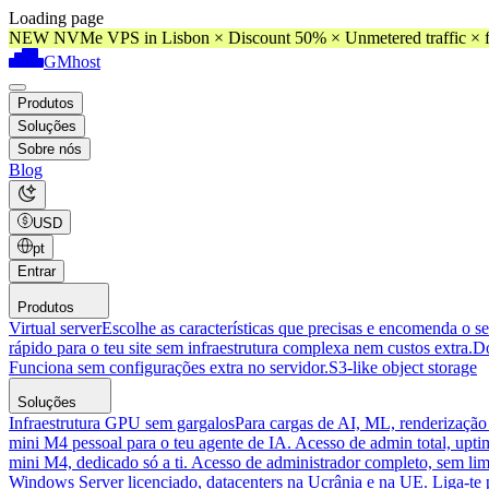
Loading page
NEW NVMe VPS in Lisbon × Discount 50% × Unmetered traffic × f
GMhost
Produtos
Soluções
Sobre nós
Blog
USD
pt
Entrar
Produtos
Virtual server
Escolhe as características que precisas e encomenda o s
rápido para o teu site sem infraestrutura complexa nem custos extra.
D
Funciona sem configurações extra no servidor.
S3-like object storage
Soluções
Infraestrutura GPU sem gargalos
Para cargas de AI, ML, renderização
mini M4 pessoal para o teu agente de IA. Acesso de admin total, upti
mini M4, dedicado só a ti. Acesso de administrador completo, sem lim
Windows Server licenciado, datacenters na Ucrânia e na UE. Liga-te