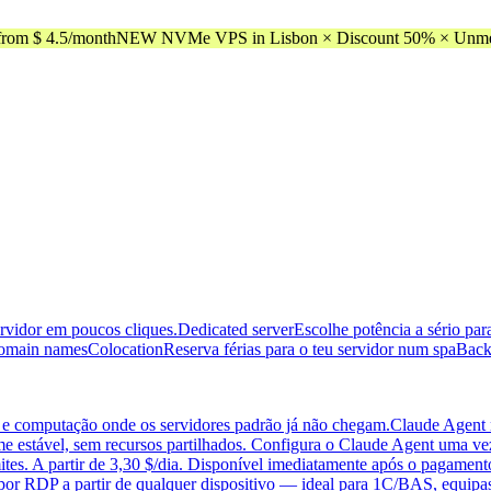
rom $ 4.5/month
NEW NVMe VPS in Lisbon × Discount 50% × Unmeter
ervidor em poucos cliques.
Dedicated server
Escolhe potência a sério pa
omain names
Colocation
Reserva férias para o teu servidor num spa
Back
 e computação onde os servidores padrão já não chegam.
Claude Agent
me estável, sem recursos partilhados. Configura o Claude Agent uma vez
ites. A partir de 3,30 $/dia. Disponível imediatamente após o pagament
 por RDP a partir de qualquer dispositivo — ideal para 1C/BAS, equi