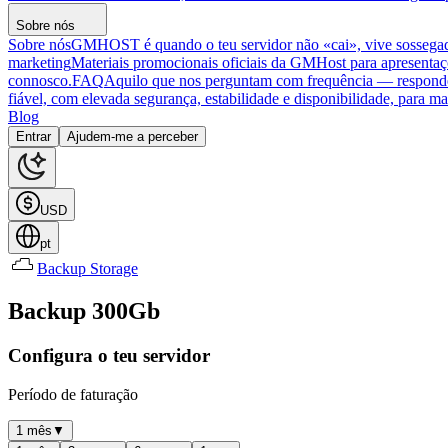
Sobre nós
Sobre nós
GMHOST é quando o teu servidor não «cai», vive sosseg
marketing
Materiais promocionais oficiais da GMHost para apresentaç
connosco.
FAQ
Aquilo que nos perguntam com frequência — respon
fiável, com elevada segurança, estabilidade e disponibilidade, para man
Blog
Entrar
Ajudem-me a perceber
USD
pt
Backup Storage
Backup 300Gb
Configura o teu servidor
Período de faturação
1 mês
▼