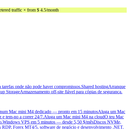
ed traffic × from $ 4.5/month
ra tarefas onde não pode haver compromissos.
Shared hosting
Arranque
up Storage
Armazenamento off-site fiável para cópias de segurança.
 num Mac mini M4 dedicado — pronto em 15 minutos
Aluga um Mac
 e tem-no a correr 24/7.
Aluga um Mac mini M4 na cloud
O teu Mac
o.
Windows VPS em 5 minutos — desde 5,50 $/mês
Discos NVMe,
pas RDP, Forex MT4/5, software de negócio e desenvolvimento .NET.