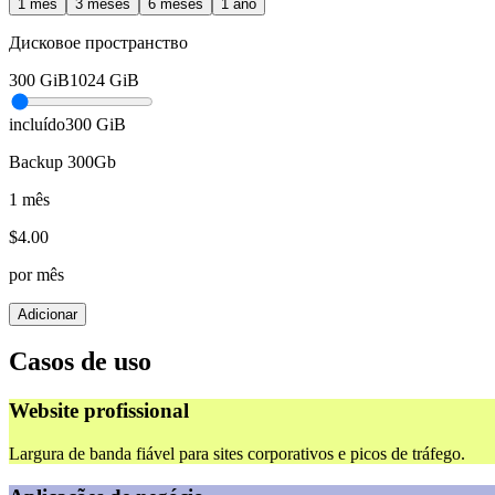
1 mês
3 meses
6 meses
1 ano
Дисковое пространство
300
GiB
1024
GiB
incluído
300
GiB
Backup 300Gb
1 mês
$
4.00
por mês
Adicionar
Casos de uso
Website profissional
Largura de banda fiável para sites corporativos e picos de tráfego.