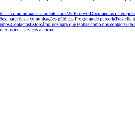
ado — como numa casa quente com Wi-Fi novo.
Documentos da empres
ões, parcerias e comunicações públicas.
Programa de parceria
Traz clien
demos.
Contactos
Esforçámo-nos para que tenhas como nos contactar da f
ter os teus serviços a correr.