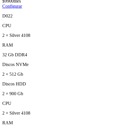
$
99
00
mês
Configurar
D022
CPU
2 × Silver 4108
RAM
32 Gb DDR4
Discos NVMe
2 × 512 Gb
Discos HDD
2 × 900 Gb
CPU
2 × Silver 4108
RAM