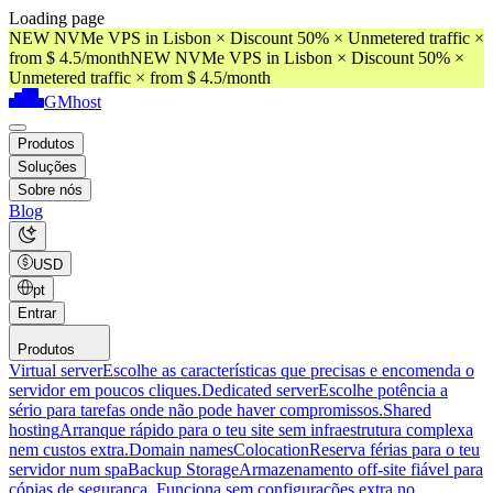
Loading page
NEW NVMe VPS in Lisbon × Discount 50% × Unmetered traffic ×
from $ 4.5/month
NEW NVMe VPS in Lisbon × Discount 50% ×
Unmetered traffic × from $ 4.5/month
GMhost
Produtos
Soluções
Sobre nós
Blog
USD
pt
Entrar
Produtos
Virtual server
Escolhe as características que precisas e encomenda o
servidor em poucos cliques.
Dedicated server
Escolhe potência a
sério para tarefas onde não pode haver compromissos.
Shared
hosting
Arranque rápido para o teu site sem infraestrutura complexa
nem custos extra.
Domain names
Colocation
Reserva férias para o teu
servidor num spa
Backup Storage
Armazenamento off-site fiável para
cópias de segurança. Funciona sem configurações extra no