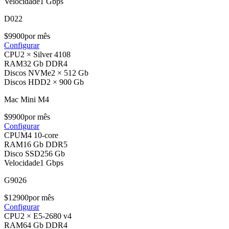
Velocidade
1 Gbps
D022
$
99
00
por mês
Configurar
CPU
2 × Silver 4108
RAM
32 Gb DDR4
Discos NVMe
2 × 512 Gb
Discos HDD
2 × 900 Gb
Mac Mini M4
$
99
00
por mês
Configurar
CPU
M4 10-core
RAM
16 Gb DDR5
Disco SSD
256 Gb
Velocidade
1 Gbps
G9026
$
129
00
por mês
Configurar
CPU
2 × E5-2680 v4
RAM
64 Gb DDR4