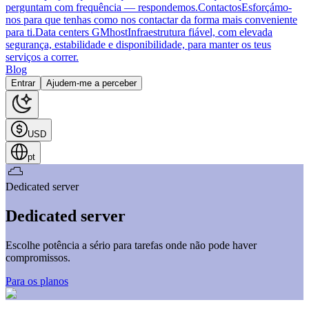
perguntam com frequência — respondemos.
Contactos
Esforçámo-
nos para que tenhas como nos contactar da forma mais conveniente
para ti.
Data centers GMhost
Infraestrutura fiável, com elevada
segurança, estabilidade e disponibilidade, para manter os teus
serviços a correr.
Blog
Entrar
Ajudem-me a perceber
USD
pt
Dedicated server
Dedicated server
Escolhe potência a sério para tarefas onde não pode haver
compromissos.
Para os planos