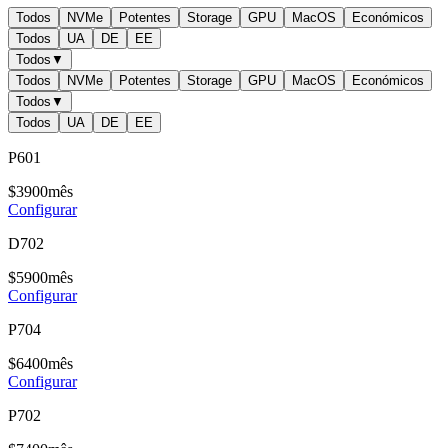
Todos
NVMe
Potentes
Storage
GPU
MacOS
Económicos
Todos
UA
DE
EE
Todos
▼
Todos
NVMe
Potentes
Storage
GPU
MacOS
Económicos
Todos
▼
Todos
UA
DE
EE
P601
$
39
00
mês
Configurar
D702
$
59
00
mês
Configurar
P704
$
64
00
mês
Configurar
P702