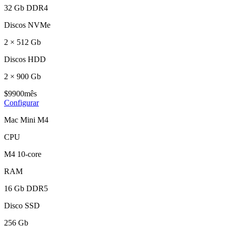
32 Gb DDR4
Discos NVMe
2 × 512 Gb
Discos HDD
2 × 900 Gb
$
99
00
mês
Configurar
Mac Mini M4
CPU
M4 10-core
RAM
16 Gb DDR5
Disco SSD
256 Gb