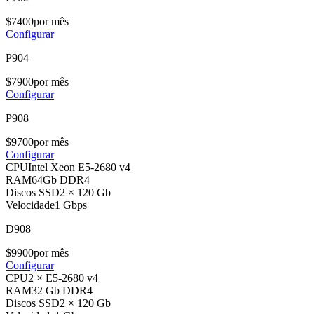
$
74
00
por mês
Configurar
P904
$
79
00
por mês
Configurar
P908
$
97
00
por mês
Configurar
CPU
Intel Xeon E5-2680 v4
RAM
64Gb DDR4
Discos SSD
2 × 120 Gb
Velocidade
1 Gbps
D908
$
99
00
por mês
Configurar
CPU
2 × E5-2680 v4
RAM
32 Gb DDR4
Discos SSD
2 × 120 Gb