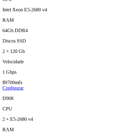
Intel Xeon E5-2680 v4
RAM
64Gb DDR4
Discos SSD
2 × 120 Gb
Velocidade
1 Gbps
$
97
00
mês
Configurar
D908
CPU
2 × E5-2680 v4
RAM