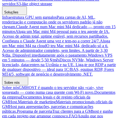
servidor.
S3-like object storage
Soluções
Infraestrutura GPU sem gargalos
Para cargas de AI, ML,
renderização e computação onde os servidores padrão já não
chegam.
Claude Agent num Mac mini M4 dedicado — pronto em 15
minutos
Aluga um Mac mini M4 pessoal para o teu agente de IA.
Acesso de admin total, uptime estável, sem recursos partilhados.
Configura o Claude Agent uma vez e tem-no a correr 24/7.
Aluga
um Mac mini M4 na cloud
O teu Mac mini M4, dedicado só a ti.
Acesso de administrador completo, sem limites. A partir de 3,30
$/dia. Disponível imediatamente após o pagamento.
Windows VPS
em 5 minutos — desde 5,50 $/mês
Discos NVMe, Windows Server
licenciado, datacenters na Ucrânia e na UE. Liga-te por RDP a partir
de qualquer dispositivo — ideal para 1C/BAS, equipas RDP, Forex
MT4/5, software de negócio e desenvolvimento .NET.
Sobre nós
Sobre nós
GMHOST é quando o teu servidor não «cai», vive
sossegado — como numa casa quente com Wi-Fi novo.
Documentos
da empresa
Documentos legais e de registo oficiais da
GMHost.
Materiais de marketing
Materiais promocionais oficiais da
GMHost para apresentações, parcerias e comunicações
públicas.
Programa de parceria
Traz clientes para a GMhost e ganha
em cada projeto que arranque connosco.
FAQ
Aquilo que nos