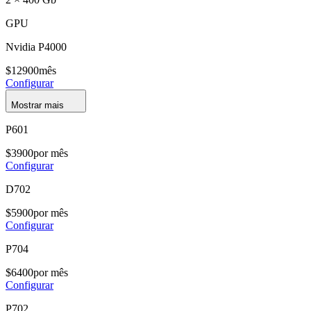
GPU
Nvidia P4000
$
129
00
mês
Configurar
Mostrar mais
P601
$
39
00
por mês
Configurar
D702
$
59
00
por mês
Configurar
P704
$
64
00
por mês
Configurar
P702