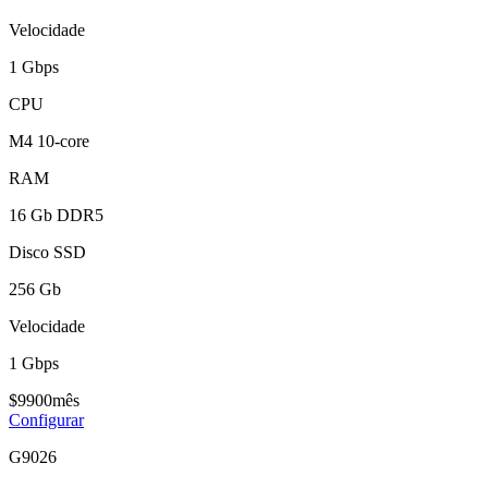
Velocidade
1 Gbps
CPU
M4 10-core
RAM
16 Gb DDR5
Disco SSD
256 Gb
Velocidade
1 Gbps
$
99
00
mês
Configurar
G9026