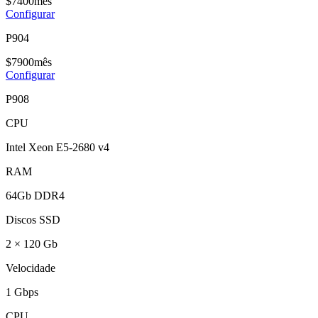
$
74
00
mês
Configurar
P904
$
79
00
mês
Configurar
P908
CPU
Intel Xeon E5-2680 v4
RAM
64Gb DDR4
Discos SSD
2 × 120 Gb
Velocidade
1 Gbps
CPU