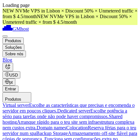
Loading page
NEW NVMe VPS in Lisbon × Discount 50% × Unmetered traffic ×
from $ 4.5/month
NEW NVMe VPS in Lisbon × Discount 50% ×
Unmetered traffic × from $ 4.5/month
GMhost
Produtos
Soluções
Sobre nós
Blog
USD
pt
Entrar
Produtos
Virtual server
Escolhe as características que precisas e encomenda o
servidor em poucos cliques.
Dedicated server
Escolhe potência a
sério para tarefas onde não pode haver compromissos.
Shared
hosting
Arranque rápido para o teu site sem infraestrutura complexa
nem custos extra.
Domain names
Colocation
Reserva férias para o teu
servidor num spa
Backup Storage
Armazenamento off-site fiável para
cópias de segurança. Funciona sem configurações extra no