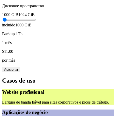
Дисковое пространство
1000
GiB
1024
GiB
incluído
1000
GiB
Backup 1Tb
1 mês
$
11.00
por mês
Adicionar
Casos de uso
Website profissional
Largura de banda fiável para sites corporativos e picos de tráfego.
Aplicações de negócio