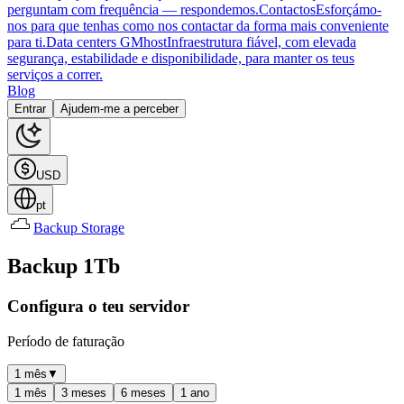
perguntam com frequência — respondemos.
Contactos
Esforçámo-
nos para que tenhas como nos contactar da forma mais conveniente
para ti.
Data centers GMhost
Infraestrutura fiável, com elevada
segurança, estabilidade e disponibilidade, para manter os teus
serviços a correr.
Blog
Entrar
Ajudem-me a perceber
USD
pt
Backup Storage
Backup 1Tb
Configura o teu servidor
Período de faturação
1 mês
▼
1 mês
3 meses
6 meses
1 ano