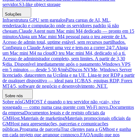
servidor.
S3-like object storage
Soluções
Infraestrutura GPU sem gargalos
Para cargas de AI, ML,
renderização e computação onde os servidores padrão já não
chegam.
Claude Agent num Mac mini M4 dedicado — pronto em 15
minutos
Aluga um Mac mini M4 pessoal para o teu agente de IA.
Acesso de admin total, uptime estável, sem recursos partilhados.
Configura o Claude Agent uma vez e tem-no a correr 24/7.
Aluga
um Mac mini M4 na cloud
O teu Mac mini M4, dedicado só a ti.
Acesso de administrador completo, sem limites. A partir de 3,30
$/dia. Disponível imediatamente após o pagamento.
Windows VPS
em 5 minutos — desde 5,50 $/mês
Discos NVMe, Windows Server
licenciado, datacenters na Ucrânia e na UE. Liga-te por RDP a partir
de qualquer dispositivo — ideal para 1C/BAS, equipas RDP, Forex
MT4/5, software de negócio e desenvolvimento .NET.
Sobre nós
Sobre nós
GMHOST é quando o teu servidor não «cai», vive
sossegado — como numa casa quente com Wi-Fi novo.
Documentos
da empresa
Documentos legais e de registo oficiais da
GMHost.
Materiais de marketing
Materiais promocionais oficiais da
GMHost para apresentações, parcerias e comunicações
públicas.
Programa de parceria
Traz clientes para a GMhost e ganha
em cada projeto que arranque connosco.
FAQ
Aquilo que nos