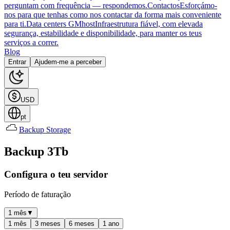
perguntam com frequência — respondemos.
Contactos
Esforçámo-
nos para que tenhas como nos contactar da forma mais conveniente
para ti.
Data centers GMhost
Infraestrutura fiável, com elevada
segurança, estabilidade e disponibilidade, para manter os teus
serviços a correr.
Blog
Entrar
Ajudem-me a perceber
USD
pt
Backup Storage
Backup 3Tb
Configura o teu servidor
Período de faturação
1 mês
▼
1 mês
3 meses
6 meses
1 ano