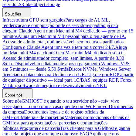
servidor.
S3-like object storage
Soluções
Infraestrutura GPU sem gargalos
Para cargas de AI, ML,
renderização e computação onde os servidores padrão já não
chegam.
Claude Agent num Mac mini M4 dedicado — pronto em 15
minutos
Aluga um Mac mini M4 pessoal para o teu agente de IA.
Acesso de admin total, uptime estável, sem recursos partilhados.
Configura o Claude Agent uma vez e tem-no a correr 24/7.
Aluga
um Mac mini M4 na cloud
O teu Mac mini M4, dedicado só a ti.
Acesso de administrador completo, sem limites. A partir de 3,30
$/dia. Disponível imediatamente após o pagamento.
Windows VPS
em 5 minutos — desde 5,50 $/mês
Discos NVMe, Windows Server
licenciado, datacenters na Ucrânia e na UE. Liga-te por RDP a partir
de qualquer dispositivo — ideal para 1C/BAS, equipas RDP, Forex
MT4/5, software de negócio e desenvolvimento .NET.
Sobre nós
Sobre nós
GMHOST é quando o teu servidor não «cai», vive
sossegado — como numa casa quente com Wi-Fi novo.
Documentos
da empresa
Documentos legais e de registo oficiais da
GMHost.
Materiais de marketing
Materiais promocionais oficiais da
GMHost para apresentações, parcerias e comunicações
públicas.
Programa de parceria
Traz clientes para a GMhost e ganha
em cada projeto que arranque connosco.
FAQ
Aquilo que nos