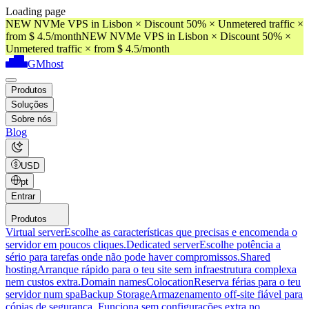
Loading page
NEW NVMe VPS in Lisbon × Discount 50% × Unmetered traffic ×
from $ 4.5/month
NEW NVMe VPS in Lisbon × Discount 50% ×
Unmetered traffic × from $ 4.5/month
GMhost
Produtos
Soluções
Sobre nós
Blog
USD
pt
Entrar
Produtos
Virtual server
Escolhe as características que precisas e encomenda o
servidor em poucos cliques.
Dedicated server
Escolhe potência a
sério para tarefas onde não pode haver compromissos.
Shared
hosting
Arranque rápido para o teu site sem infraestrutura complexa
nem custos extra.
Domain names
Colocation
Reserva férias para o teu
servidor num spa
Backup Storage
Armazenamento off-site fiável para
cópias de segurança. Funciona sem configurações extra no