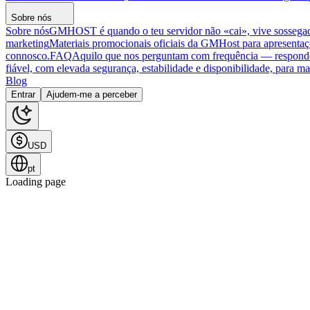
Sobre nós
Sobre nós
GMHOST é quando o teu servidor não «cai», vive sosseg
marketing
Materiais promocionais oficiais da GMHost para apresentaç
connosco.
FAQ
Aquilo que nos perguntam com frequência — respon
fiável, com elevada segurança, estabilidade e disponibilidade, para man
Blog
Entrar
Ajudem-me a perceber
USD
pt
Loading page