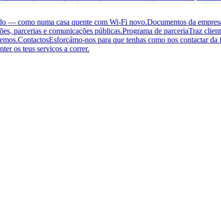
ado — como numa casa quente com Wi-Fi novo.
Documentos da empres
ões, parcerias e comunicações públicas.
Programa de parceria
Traz clien
demos.
Contactos
Esforçámo-nos para que tenhas como nos contactar da f
ter os teus serviços a correr.