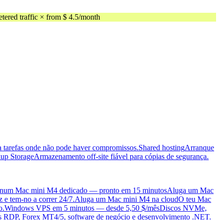
ed traffic × from $ 4.5/month
ra tarefas onde não pode haver compromissos.
Shared hosting
Arranque
up Storage
Armazenamento off-site fiável para cópias de segurança.
 num Mac mini M4 dedicado — pronto em 15 minutos
Aluga um Mac
 e tem-no a correr 24/7.
Aluga um Mac mini M4 na cloud
O teu Mac
o.
Windows VPS em 5 minutos — desde 5,50 $/mês
Discos NVMe,
pas RDP, Forex MT4/5, software de negócio e desenvolvimento .NET.