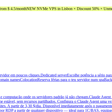
rom $ 4.5/month
NEW NVMe VPS in Lisbon × Discount 50% × Unmeter
ervidor em poucos cliques.
Dedicated server
Escolhe potência a sério pa
omain names
Colocation
Reserva férias para o teu servidor num spa
Back
 e computação onde os servidores padrão já não chegam.
Claude Agent
me estável, sem recursos partilhados. Configura o Claude Agent uma vez
ites. A partir de 3,30 $/dia. Disponível imediatamente após o pagament
 por RDP a partir de qualquer dispositivo — ideal para 1C/BAS, equi