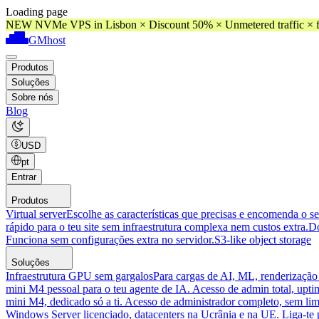
Loading page
NEW NVMe VPS in Lisbon × Discount 50% × Unmetered traffic × f
GMhost
Produtos
Soluções
Sobre nós
Blog
USD
pt
Entrar
Produtos
Virtual server
Escolhe as características que precisas e encomenda o s
rápido para o teu site sem infraestrutura complexa nem custos extra.
D
Funciona sem configurações extra no servidor.
S3-like object storage
Soluções
Infraestrutura GPU sem gargalos
Para cargas de AI, ML, renderização
mini M4 pessoal para o teu agente de IA. Acesso de admin total, upti
mini M4, dedicado só a ti. Acesso de administrador completo, sem lim
Windows Server licenciado, datacenters na Ucrânia e na UE. Liga-te