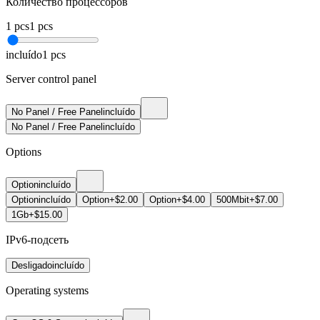
Количество процессоров
1
pcs
1
pcs
incluído
1
pcs
Server control panel
No Panel / Free Panel
incluído
No Panel / Free Panel
incluído
Options
Option
incluído
Option
incluído
Option
+$2.00
Option
+$4.00
500Mbit
+$7.00
1Gb
+$15.00
IPv6-подсеть
Desligado
incluído
Operating systems