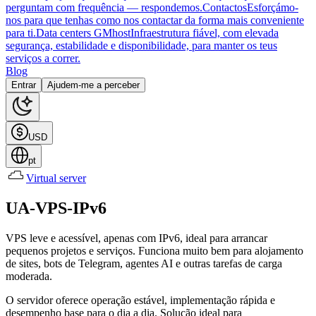
perguntam com frequência — respondemos.
Contactos
Esforçámo-
nos para que tenhas como nos contactar da forma mais conveniente
para ti.
Data centers GMhost
Infraestrutura fiável, com elevada
segurança, estabilidade e disponibilidade, para manter os teus
serviços a correr.
Blog
Entrar
Ajudem-me a perceber
USD
pt
Virtual server
UA-VPS-IPv6
VPS leve e acessível, apenas com IPv6, ideal para arrancar
pequenos projetos e serviços. Funciona muito bem para alojamento
de sites, bots de Telegram, agentes AI e outras tarefas de carga
moderada.
O servidor oferece operação estável, implementação rápida e
desempenho base para o dia a dia. Solução ideal para