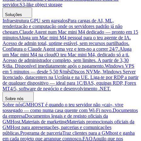
servidor.
S3-like object storage
Soluções
Infraestrutura GPU sem gargalos
Para cargas de AI, ML,
renderização e computação onde os servidores padrão já não
chegam.
Claude Agent num Mac mini M4 dedicado — pronto em 15
minutos
Aluga um Mac mini M4 pessoal para o teu agente de IA.
Acesso de admin total, uptime estável, sem recursos partilhados.
Configura o Claude Agent uma vez e tem-no a correr 24/7.
Aluga
um Mac mini M4 na cloud
O teu Mac mini M4, dedicado só a ti.
Acesso de administrador completo, sem limites. A partir de 3,30
$/dia. Disponível imediatamente após o pagamento.
Windows VPS
em 5 minutos — desde 5,50 $/mês
Discos NVMe, Windows Server
licenciado, datacenters na Ucrânia e na UE. Liga-te por RDP a partir
de qualquer dispositivo — ideal para 1C/BAS, equipas RDP, Forex
MT4/5, software de negócio e desenvolvimento .NET.
Sobre nós
Sobre nós
GMHOST é quando o teu servidor não «cai», vive
sossegado — como numa casa quente com Wi-Fi novo.
Documentos
da empresa
Documentos legais e de registo oficiais da
GMHost.
Materiais de marketing
Materiais promocionais oficiais da
GMHost para apresentações, parcerias e comunicações
públicas.
Programa de parceria
Traz clientes para a GMhost e ganha
em cada projeto que arranque connosco.
FAQ
Aquilo que nos