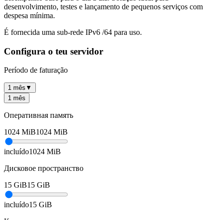
desenvolvimento, testes e lançamento de pequenos serviços com
despesa mínima.
É fornecida uma sub-rede IPv6 /64 para uso.
Configura o teu servidor
Período de faturação
1 mês
▼
1 mês
Оперативная память
1024
MiB
1024
MiB
incluído
1024
MiB
Дисковое пространство
15
GiB
15
GiB
incluído
15
GiB