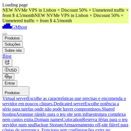
Loading page
NEW NVMe VPS in Lisbon × Discount 50% × Unmetered traffic ×
from $ 4.5/month
NEW NVMe VPS in Lisbon × Discount 50% ×
Unmetered traffic × from $ 4.5/month
GMhost
Produtos
Soluções
Sobre nós
Blog
USD
pt
Entrar
Produtos
Virtual server
Escolhe as características que precisas e encomenda o
servidor em poucos cliques.
Dedicated server
Escolhe potência a
sério para tarefas onde não pode haver compromissos.
Shared
hosting
Arranque rápido para o teu site sem infraestrutura complexa
nem custos extra.
Domain names
Colocation
Reserva férias para o teu
servidor num spa
Backup Storage
Armazenamento off-site fiável para
cópias de segurança. Funciona sem configurações extra no