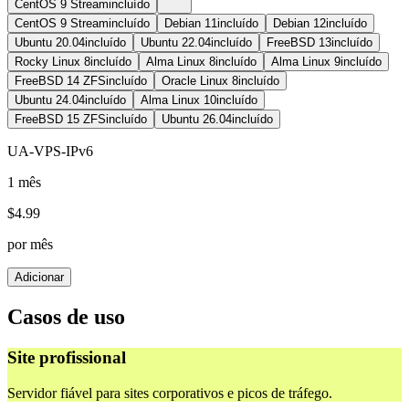
CentOS 9 Stream
incluído
CentOS 9 Stream
incluído
Debian 11
incluído
Debian 12
incluído
Ubuntu 20.04
incluído
Ubuntu 22.04
incluído
FreeBSD 13
incluído
Rocky Linux 8
incluído
Alma Linux 8
incluído
Alma Linux 9
incluído
FreeBSD 14 ZFS
incluído
Oracle Linux 8
incluído
Ubuntu 24.04
incluído
Alma Linux 10
incluído
FreeBSD 15 ZFS
incluído
Ubuntu 26.04
incluído
UA-VPS-IPv6
1 mês
$
4.99
por mês
Adicionar
Casos de uso
Site profissional
Servidor fiável para sites corporativos e picos de tráfego.