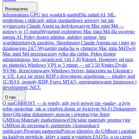
Rozwiązania
Infrastruktura GPU bez wąskich gardeł
Dla zadań AI, ML,
renderingu i obliczeń, gdzie standardowe serwery już nie
wystarczają.
Claude Agent na dedykowanym Mac mini M4 —
gotowy w 15 minut
Wynajmij osobistego Mac mini M4 dla swojego
agenta AI. Pełny dostęp admina, stabilny uptime, bez
współdzielonych zasobów. Skonfiguruj Claude Agenta raz i miej go
działającego 24/7.
Wynajmij malucha w chmurze Mac mini M4
Twój
Mac mini M4 przeznaczony tylko dla ciebie. Pełen dostęp
administratora, bez ograniczeń. Od 3,30 $/dzień. Dostępny od razu
po płatności.
Windows VPS w 5 minut — od 5,50 $/mies.
Dyski
NVMe, licencjonowany Windows Server, datacentra na Ukrainie i
w UE. Łącz się przez RDP z dowolnego urządzenia — idealny pod
1C/BAS, zespoły RDP, Forex MT4/5, oprogramowanie biznesowe i
development .NET.
O nas
O nas
GMHOST — to wtedy, gdy twój serwer nie «pada», a żyje
sobie spokojnie, jak w ciepłym domu ze świeżym Wi-Fi.
Dokumenty
firmy
Oficjalne dokumenty prawne i rejestracyjne firmy
GMHost.
Materiały marketingowe
Oficjalne materiały promocyjne
GMHost do prezentacji, partnerstw i komunikacji
publicznej.
Program partnerski
Polecaj klientów do GMhost i zarabiaj
na każdym projekcie, który z nami wystartuje.
FAQ
To, o co często