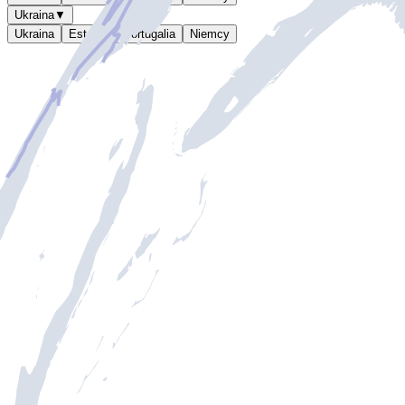
Ukraina
▼
Ukraina
Estonia
Portugalia
Niemcy