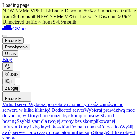
Loading page
NEW NVMe VPS in Lisbon × Discount 50% × Unmetered traffic ×
from $ 4.5/month
NEW NVMe VPS in Lisbon × Discount 50% ×
Unmetered traffic × from $ 4.5/month
GMhost
Produkty
Rozwiązania
O nas
Blog
USD
pl
Zaloguj
Produkty
Virtual server
Wybierz potrzebne parametry i złóż zamówienie
serwera w kilka kliknięć.
Dedicated server
Wybieraj prawdziwą moc
do zadań, w których nie może być kompromisów.
Shared
hosting
Szybki start dla twojej strony bez skomplikowanej
infrastruktury i zbędnych kosztów.
Domain names
Colocation
Wyślij
swój serwer na wczasy do sanatorium
Backup Storage
S3-like object
storage