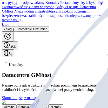
nas pytają — odpowiadamy.
Kontakty
Postaraliśmy się, żebyś mógł
skontaktować się z nami w sposób, który ci pasuje.
Datacentra
GMhost
Niezawodna infrastruktura z wysokim poziomem
bezpieczeństwa, stabilności i dostępności do nieprzerwanej pracy
twoich usług.
Blog
Zaloguj
Pomóżcie zrozumieć
USD
pl
Kontakty
Datacentra GMhost
Niezawodna infrastruktura z wysokim poziomem bezpieczeństwa,
stabilności i szybkości do nieprzerwanej pracy twoich usług.
Skontaktuj się z managerem
Ukraina
Estonia
Portugalia
Niemcy