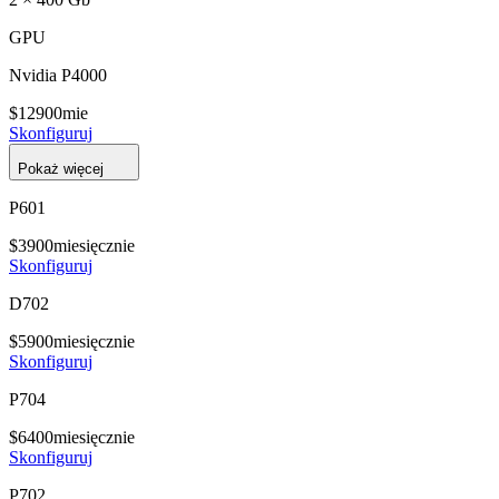
GPU
Nvidia P4000
$
129
00
mie
Skonfiguruj
Pokaż więcej
P601
$
39
00
miesięcznie
Skonfiguruj
D702
$
59
00
miesięcznie
Skonfiguruj
P704
$
64
00
miesięcznie
Skonfiguruj
P702