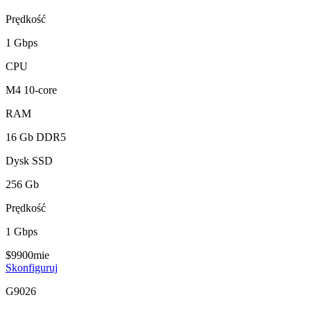
Prędkość
1 Gbps
CPU
M4 10-core
RAM
16 Gb DDR5
Dysk SSD
256 Gb
Prędkość
1 Gbps
$
99
00
mie
Skonfiguruj
G9026