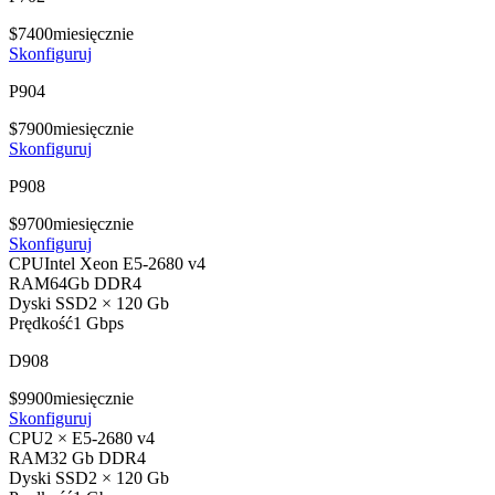
$
74
00
miesięcznie
Skonfiguruj
P904
$
79
00
miesięcznie
Skonfiguruj
P908
$
97
00
miesięcznie
Skonfiguruj
CPU
Intel Xeon E5-2680 v4
RAM
64Gb DDR4
Dyski SSD
2 × 120 Gb
Prędkość
1 Gbps
D908
$
99
00
miesięcznie
Skonfiguruj
CPU
2 × E5-2680 v4
RAM
32 Gb DDR4
Dyski SSD
2 × 120 Gb