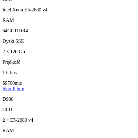
Intel Xeon E5-2680 v4
RAM
64Gb DDR4
Dyski SSD
2 × 120 Gb
Prędkość
1 Gbps
$
97
00
mie
Skonfiguruj
D908
CPU
2 × E5-2680 v4
RAM