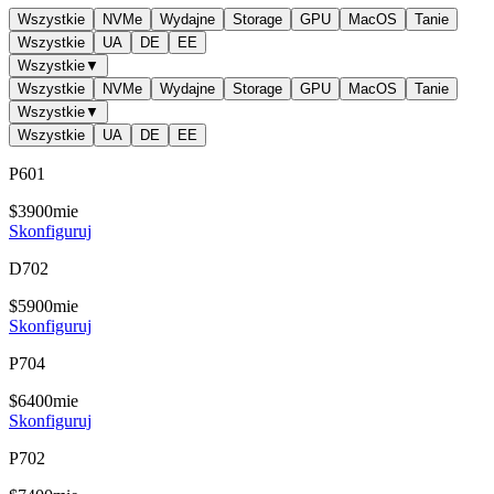
Wszystkie
NVMe
Wydajne
Storage
GPU
MacOS
Tanie
Wszystkie
UA
DE
EE
Wszystkie
▼
Wszystkie
NVMe
Wydajne
Storage
GPU
MacOS
Tanie
Wszystkie
▼
Wszystkie
UA
DE
EE
P601
$
39
00
mie
Skonfiguruj
D702
$
59
00
mie
Skonfiguruj
P704
$
64
00
mie
Skonfiguruj
P702