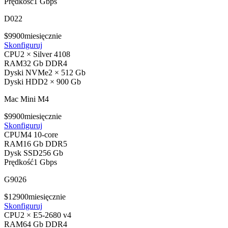
Prędkość
1 Gbps
D022
$
99
00
miesięcznie
Skonfiguruj
CPU
2 × Silver 4108
RAM
32 Gb DDR4
Dyski NVMe
2 × 512 Gb
Dyski HDD
2 × 900 Gb
Mac Mini M4
$
99
00
miesięcznie
Skonfiguruj
CPU
M4 10-core
RAM
16 Gb DDR5
Dysk SSD
256 Gb
Prędkość
1 Gbps
G9026
$
129
00
miesięcznie
Skonfiguruj
CPU
2 × E5-2680 v4
RAM
64 Gb DDR4