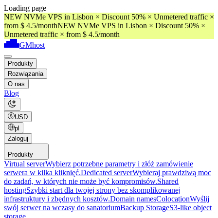
Loading page
NEW NVMe VPS in Lisbon × Discount 50% × Unmetered traffic ×
from $ 4.5/month
NEW NVMe VPS in Lisbon × Discount 50% ×
Unmetered traffic × from $ 4.5/month
GMhost
Produkty
Rozwiązania
O nas
Blog
USD
pl
Zaloguj
Produkty
Virtual server
Wybierz potrzebne parametry i złóż zamówienie
serwera w kilka kliknięć.
Dedicated server
Wybieraj prawdziwą moc
do zadań, w których nie może być kompromisów.
Shared
hosting
Szybki start dla twojej strony bez skomplikowanej
infrastruktury i zbędnych kosztów.
Domain names
Colocation
Wyślij
swój serwer na wczasy do sanatorium
Backup Storage
S3-like object
storage