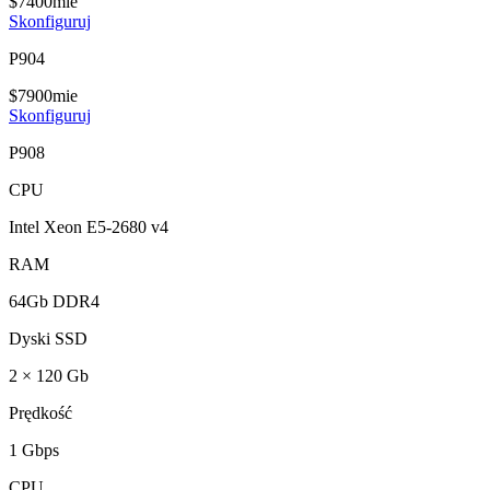
$
74
00
mie
Skonfiguruj
P904
$
79
00
mie
Skonfiguruj
P908
CPU
Intel Xeon E5-2680 v4
RAM
64Gb DDR4
Dyski SSD
2 × 120 Gb
Prędkość
1 Gbps
CPU