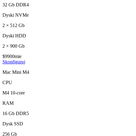
32 Gb DDR4
Dyski NVMe
2 × 512 Gb
Dyski HDD
2 × 900 Gb
$
99
00
mie
Skonfiguruj
Mac Mini M4
CPU
M4 10-core
RAM
16 Gb DDR5
Dysk SSD
256 Gb