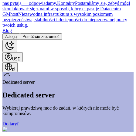
nas pytają — odpowiadamy.
Kontakty
Postaraliśmy się, żebyś mógł
skontaktować się z nami w sposób, który ci pasuje.
Datacentra
GMhost
Niezawodna infrastruktura z wysokim poziomem
bezpieczeństwa, stabilności i dostępności do nieprzerwanej pracy
twoich usług.
Blog
Zaloguj
Pomóżcie zrozumieć
USD
pl
Dedicated server
Dedicated server
Wybieraj prawdziwą moc do zadań, w których nie może być
kompromisów.
Do taryf