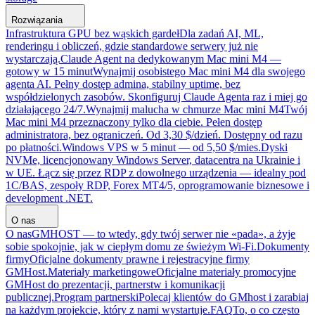
Rozwiązania
Infrastruktura GPU bez wąskich gardeł
Dla zadań AI, ML,
renderingu i obliczeń, gdzie standardowe serwery już nie
wystarczają.
Claude Agent na dedykowanym Mac mini M4 —
gotowy w 15 minut
Wynajmij osobistego Mac mini M4 dla swojego
agenta AI. Pełny dostęp admina, stabilny uptime, bez
współdzielonych zasobów. Skonfiguruj Claude Agenta raz i miej go
działającego 24/7.
Wynajmij malucha w chmurze Mac mini M4
Twój
Mac mini M4 przeznaczony tylko dla ciebie. Pełen dostęp
administratora, bez ograniczeń. Od 3,30 $/dzień. Dostępny od razu
po płatności.
Windows VPS w 5 minut — od 5,50 $/mies.
Dyski
NVMe, licencjonowany Windows Server, datacentra na Ukrainie i
w UE. Łącz się przez RDP z dowolnego urządzenia — idealny pod
1C/BAS, zespoły RDP, Forex MT4/5, oprogramowanie biznesowe i
development .NET.
O nas
O nas
GMHOST — to wtedy, gdy twój serwer nie «pada», a żyje
sobie spokojnie, jak w ciepłym domu ze świeżym Wi-Fi.
Dokumenty
firmy
Oficjalne dokumenty prawne i rejestracyjne firmy
GMHost.
Materiały marketingowe
Oficjalne materiały promocyjne
GMHost do prezentacji, partnerstw i komunikacji
publicznej.
Program partnerski
Polecaj klientów do GMhost i zarabiaj
na każdym projekcie, który z nami wystartuje.
FAQ
To, o co często