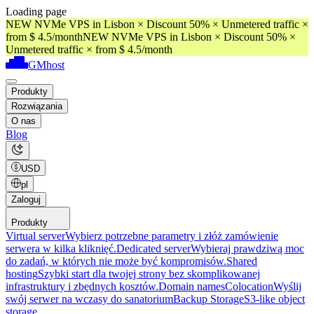
Loading page
NEW NVMe VPS in Lisbon × Discount 50% × Unmetered traffic ×
from $ 4.5/month
NEW NVMe VPS in Lisbon × Discount 50% ×
Unmetered traffic × from $ 4.5/month
GMhost
Produkty
Rozwiązania
O nas
Blog
USD
pl
Zaloguj
Produkty
Virtual server
Wybierz potrzebne parametry i złóż zamówienie
serwera w kilka kliknięć.
Dedicated server
Wybieraj prawdziwą moc
do zadań, w których nie może być kompromisów.
Shared
hosting
Szybki start dla twojej strony bez skomplikowanej
infrastruktury i zbędnych kosztów.
Domain names
Colocation
Wyślij
swój serwer na wczasy do sanatorium
Backup Storage
S3-like object
storage