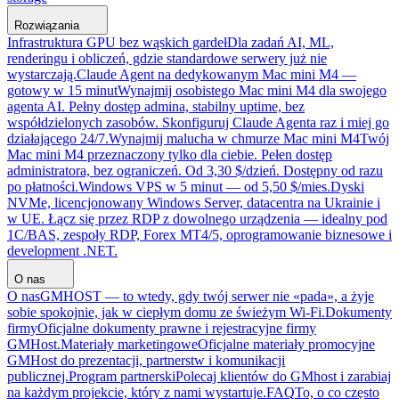
Rozwiązania
Infrastruktura GPU bez wąskich gardeł
Dla zadań AI, ML,
renderingu i obliczeń, gdzie standardowe serwery już nie
wystarczają.
Claude Agent na dedykowanym Mac mini M4 —
gotowy w 15 minut
Wynajmij osobistego Mac mini M4 dla swojego
agenta AI. Pełny dostęp admina, stabilny uptime, bez
współdzielonych zasobów. Skonfiguruj Claude Agenta raz i miej go
działającego 24/7.
Wynajmij malucha w chmurze Mac mini M4
Twój
Mac mini M4 przeznaczony tylko dla ciebie. Pełen dostęp
administratora, bez ograniczeń. Od 3,30 $/dzień. Dostępny od razu
po płatności.
Windows VPS w 5 minut — od 5,50 $/mies.
Dyski
NVMe, licencjonowany Windows Server, datacentra na Ukrainie i
w UE. Łącz się przez RDP z dowolnego urządzenia — idealny pod
1C/BAS, zespoły RDP, Forex MT4/5, oprogramowanie biznesowe i
development .NET.
O nas
O nas
GMHOST — to wtedy, gdy twój serwer nie «pada», a żyje
sobie spokojnie, jak w ciepłym domu ze świeżym Wi-Fi.
Dokumenty
firmy
Oficjalne dokumenty prawne i rejestracyjne firmy
GMHost.
Materiały marketingowe
Oficjalne materiały promocyjne
GMHost do prezentacji, partnerstw i komunikacji
publicznej.
Program partnerski
Polecaj klientów do GMhost i zarabiaj
na każdym projekcie, który z nami wystartuje.
FAQ
To, o co często