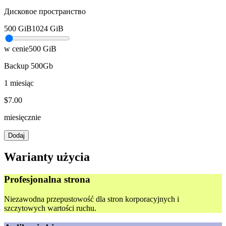
Дисковое пространство
500
GiB
1024
GiB
w cenie
500
GiB
Backup 500Gb
1 miesiąc
$
7.00
miesięcznie
Dodaj
Warianty użycia
Profesjonalna strona
Niezawodna przepustowość dla stron korporacyjnych i
szczytowych wartości ruchu.