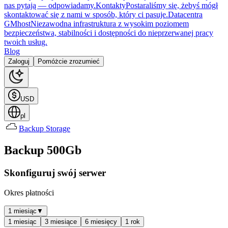
nas pytają — odpowiadamy.
Kontakty
Postaraliśmy się, żebyś mógł
skontaktować się z nami w sposób, który ci pasuje.
Datacentra
GMhost
Niezawodna infrastruktura z wysokim poziomem
bezpieczeństwa, stabilności i dostępności do nieprzerwanej pracy
twoich usług.
Blog
Zaloguj
Pomóżcie zrozumieć
USD
pl
Backup Storage
Backup 500Gb
Skonfiguruj swój serwer
Okres płatności
1 miesiąc
▼
1 miesiąc
3 miesiące
6 miesięcy
1 rok