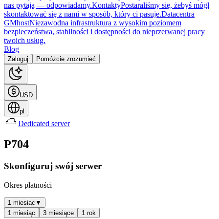
nas pytają — odpowiadamy.
Kontakty
Postaraliśmy się, żebyś mógł
skontaktować się z nami w sposób, który ci pasuje.
Datacentra
GMhost
Niezawodna infrastruktura z wysokim poziomem
bezpieczeństwa, stabilności i dostępności do nieprzerwanej pracy
twoich usług.
Blog
Zaloguj
Pomóżcie zrozumieć
USD
pl
Dedicated server
P704
Skonfiguruj swój serwer
Okres płatności
1 miesiąc
▼
1 miesiąc
3 miesiące
1 rok