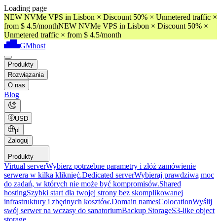
Loading page
NEW NVMe VPS in Lisbon × Discount 50% × Unmetered traffic ×
from $ 4.5/month
NEW NVMe VPS in Lisbon × Discount 50% ×
Unmetered traffic × from $ 4.5/month
GMhost
Produkty
Rozwiązania
O nas
Blog
USD
pl
Zaloguj
Produkty
Virtual server
Wybierz potrzebne parametry i złóż zamówienie
serwera w kilka kliknięć.
Dedicated server
Wybieraj prawdziwą moc
do zadań, w których nie może być kompromisów.
Shared
hosting
Szybki start dla twojej strony bez skomplikowanej
infrastruktury i zbędnych kosztów.
Domain names
Colocation
Wyślij
swój serwer na wczasy do sanatorium
Backup Storage
S3-like object
storage