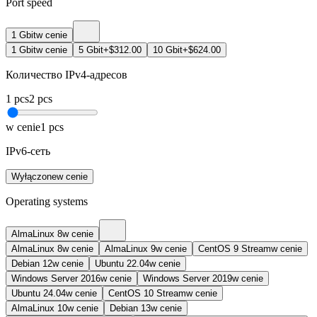
Port speed
1 Gbit
w cenie
1 Gbit
w cenie
5 Gbit
+$312.00
10 Gbit
+$624.00
Количество IPv4-адресов
1
pcs
2
pcs
w cenie
1
pcs
IPv6-сеть
Wyłączone
w cenie
Operating systems
AlmaLinux 8
w cenie
AlmaLinux 8
w cenie
AlmaLinux 9
w cenie
CentOS 9 Stream
w cenie
Debian 12
w cenie
Ubuntu 22.04
w cenie
Windows Server 2016
w cenie
Windows Server 2019
w cenie
Ubuntu 24.04
w cenie
CentOS 10 Stream
w cenie
AlmaLinux 10
w cenie
Debian 13
w cenie