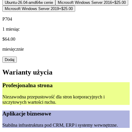
Ubuntu-26.04-amd64
w cenie
Microsoft Windows Server 2016
+$25.00
Microsoft Windows Server 2019
+$25.00
P704
1 miesiąc
$
64.00
miesięcznie
Dodaj
Warianty użycia
Profesjonalna strona
Niezawodna przepustowość dla stron korporacyjnych i
szczytowych wartości ruchu.
Aplikacje biznesowe
Stabilna infrastruktura pod CRM, ERP i systemy wewnętrzne.