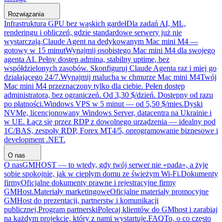
Rozwiązania
Infrastruktura GPU bez wąskich gardeł
Dla zadań AI, ML,
renderingu i obliczeń, gdzie standardowe serwery już nie
wystarczają.
Claude Agent na dedykowanym Mac mini M4 —
gotowy w 15 minut
Wynajmij osobistego Mac mini M4 dla swojego
agenta AI. Pełny dostęp admina, stabilny uptime, bez
współdzielonych zasobów. Skonfiguruj Claude Agenta raz i miej go
działającego 24/7.
Wynajmij malucha w chmurze Mac mini M4
Twój
Mac mini M4 przeznaczony tylko dla ciebie. Pełen dostęp
administratora, bez ograniczeń. Od 3,30 $/dzień. Dostępny od razu
po płatności.
Windows VPS w 5 minut — od 5,50 $/mies.
Dyski
NVMe, licencjonowany Windows Server, datacentra na Ukrainie i
w UE. Łącz się przez RDP z dowolnego urządzenia — idealny pod
1C/BAS, zespoły RDP, Forex MT4/5, oprogramowanie biznesowe i
development .NET.
O nas
O nas
GMHOST — to wtedy, gdy twój serwer nie «pada», a żyje
sobie spokojnie, jak w ciepłym domu ze świeżym Wi-Fi.
Dokumenty
firmy
Oficjalne dokumenty prawne i rejestracyjne firmy
GMHost.
Materiały marketingowe
Oficjalne materiały promocyjne
GMHost do prezentacji, partnerstw i komunikacji
publicznej.
Program partnerski
Polecaj klientów do GMhost i zarabiaj
na każdym projekcie, który z nami wystartuje.
FAQ
To, o co często