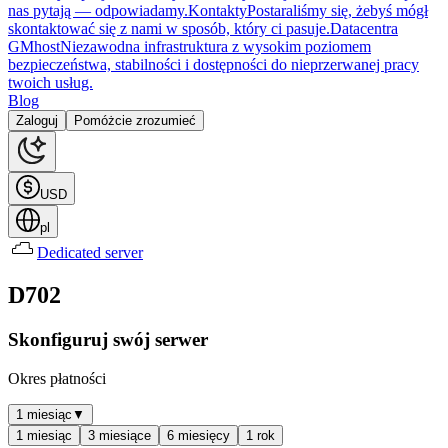
nas pytają — odpowiadamy.
Kontakty
Postaraliśmy się, żebyś mógł
skontaktować się z nami w sposób, który ci pasuje.
Datacentra
GMhost
Niezawodna infrastruktura z wysokim poziomem
bezpieczeństwa, stabilności i dostępności do nieprzerwanej pracy
twoich usług.
Blog
Zaloguj
Pomóżcie zrozumieć
USD
pl
Dedicated server
D702
Skonfiguruj swój serwer
Okres płatności
1 miesiąc
▼
1 miesiąc
3 miesiące
6 miesięcy
1 rok