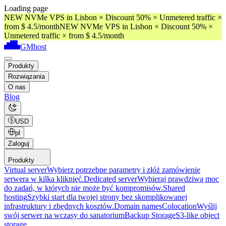
Loading page
NEW NVMe VPS in Lisbon × Discount 50% × Unmetered traffic ×
from $ 4.5/month
NEW NVMe VPS in Lisbon × Discount 50% ×
Unmetered traffic × from $ 4.5/month
GMhost
Produkty
Rozwiązania
O nas
Blog
USD
pl
Zaloguj
Produkty
Virtual server
Wybierz potrzebne parametry i złóż zamówienie
serwera w kilka kliknięć.
Dedicated server
Wybieraj prawdziwą moc
do zadań, w których nie może być kompromisów.
Shared
hosting
Szybki start dla twojej strony bez skomplikowanej
infrastruktury i zbędnych kosztów.
Domain names
Colocation
Wyślij
swój serwer na wczasy do sanatorium
Backup Storage
S3-like object
storage