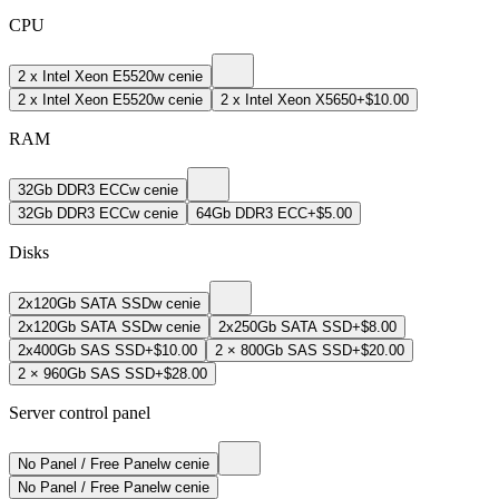
CPU
2 х Intel Xeon E5520
w cenie
2 х Intel Xeon E5520
w cenie
2 x Intel Xeon X5650
+$10.00
RAM
32Gb DDR3 ECC
w cenie
32Gb DDR3 ECC
w cenie
64Gb DDR3 ECC
+$5.00
Disks
2x120Gb SATA SSD
w cenie
2x120Gb SATA SSD
w cenie
2x250Gb SATA SSD
+$8.00
2x400Gb SAS SSD
+$10.00
2 × 800Gb SAS SSD
+$20.00
2 × 960Gb SAS SSD
+$28.00
Server control panel
No Panel / Free Panel
w cenie
No Panel / Free Panel
w cenie