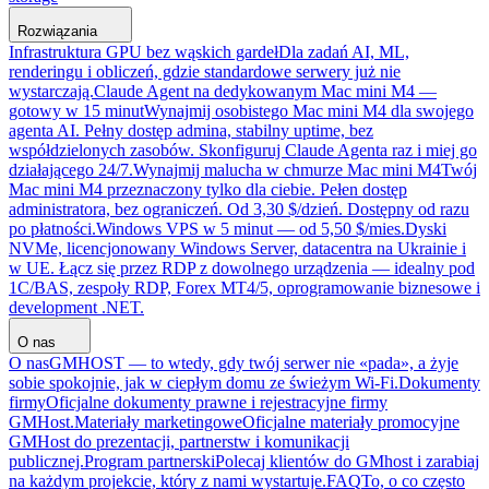
Rozwiązania
Infrastruktura GPU bez wąskich gardeł
Dla zadań AI, ML,
renderingu i obliczeń, gdzie standardowe serwery już nie
wystarczają.
Claude Agent na dedykowanym Mac mini M4 —
gotowy w 15 minut
Wynajmij osobistego Mac mini M4 dla swojego
agenta AI. Pełny dostęp admina, stabilny uptime, bez
współdzielonych zasobów. Skonfiguruj Claude Agenta raz i miej go
działającego 24/7.
Wynajmij malucha w chmurze Mac mini M4
Twój
Mac mini M4 przeznaczony tylko dla ciebie. Pełen dostęp
administratora, bez ograniczeń. Od 3,30 $/dzień. Dostępny od razu
po płatności.
Windows VPS w 5 minut — od 5,50 $/mies.
Dyski
NVMe, licencjonowany Windows Server, datacentra na Ukrainie i
w UE. Łącz się przez RDP z dowolnego urządzenia — idealny pod
1C/BAS, zespoły RDP, Forex MT4/5, oprogramowanie biznesowe i
development .NET.
O nas
O nas
GMHOST — to wtedy, gdy twój serwer nie «pada», a żyje
sobie spokojnie, jak w ciepłym domu ze świeżym Wi-Fi.
Dokumenty
firmy
Oficjalne dokumenty prawne i rejestracyjne firmy
GMHost.
Materiały marketingowe
Oficjalne materiały promocyjne
GMHost do prezentacji, partnerstw i komunikacji
publicznej.
Program partnerski
Polecaj klientów do GMhost i zarabiaj
na każdym projekcie, który z nami wystartuje.
FAQ
To, o co często