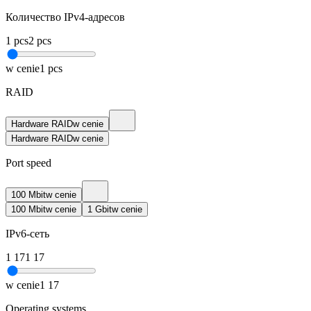
Количество IPv4-адресов
1
pcs
2
pcs
w cenie
1
pcs
RAID
Hardware RAID
w cenie
Hardware RAID
w cenie
Port speed
100 Mbit
w cenie
100 Mbit
w cenie
1 Gbit
w cenie
IPv6-сеть
1
17
1
17
w cenie
1
17
Operating systems