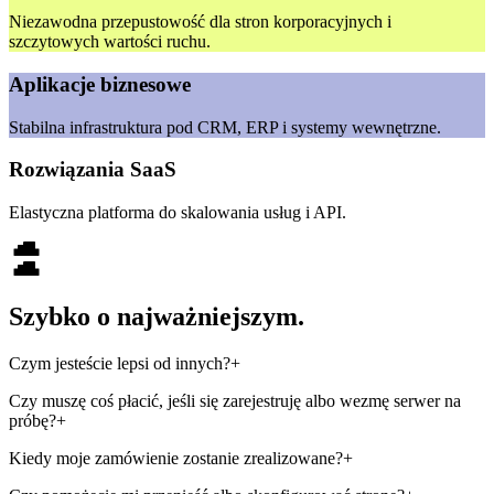
Niezawodna przepustowość dla stron korporacyjnych i
szczytowych wartości ruchu.
Aplikacje biznesowe
Stabilna infrastruktura pod CRM, ERP i systemy wewnętrzne.
Rozwiązania SaaS
Elastyczna platforma do skalowania usług i API.
Szybko o najważniejszym.
Czym jesteście lepsi od innych?
+
Mamy świetny zestaw opcji wliczonych w usługi, które
Czy muszę coś płacić, jeśli się zarejestruję albo wezmę serwer na
świadczymy. Podstawowe wsparcie zapewniamy bezpłatnie,
próbę?
+
rozwiązując zgłoszenia klientów, których zakres wykracza daleko
Nie. Rejestracja do niczego cię nie zobowiązuje. Nie musisz
Kiedy moje zamówienie zostanie zrealizowane?
+
poza nasze obowiązki związane z utrzymaniem działania usług.
udostępniać żadnych informacji o sobie poza emailem, jeśli nie
Staramy się być uważni, zrozumieć cię i twoje potrzeby, dostarczyć