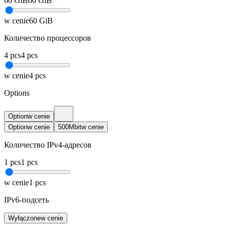
60
GiB
60
GiB
w cenie
60
GiB
Количество процессоров
4
pcs
4
pcs
w cenie
4
pcs
Options
Option
w cenie
Option
w cenie
500Mbit
w cenie
Количество IPv4-адресов
1
pcs
1
pcs
w cenie
1
pcs
IPv6-подсеть
Wyłączone
w cenie