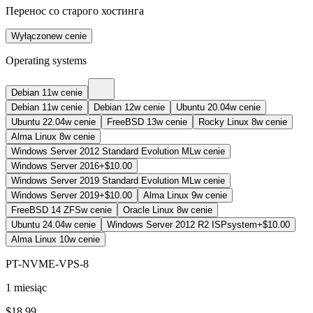
Перенос со старого хостинга
Wyłączone
w cenie
Operating systems
Debian 11
w cenie
Debian 11
w cenie
Debian 12
w cenie
Ubuntu 20.04
w cenie
Ubuntu 22.04
w cenie
FreeBSD 13
w cenie
Rocky Linux 8
w cenie
Alma Linux 8
w cenie
Windows Server 2012 Standard Evolution ML
w cenie
Windows Server 2016
+$10.00
Windows Server 2019 Standard Evolution ML
w cenie
Windows Server 2019
+$10.00
Alma Linux 9
w cenie
FreeBSD 14 ZFS
w cenie
Oracle Linux 8
w cenie
Ubuntu 24.04
w cenie
Windows Server 2012 R2 ISPsystem
+$10.00
Alma Linux 10
w cenie
PT-NVME-VPS-8
1 miesiąc
$
18.99