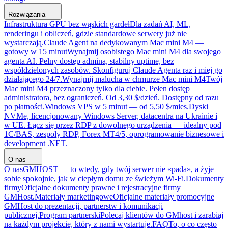
Rozwiązania
Infrastruktura GPU bez wąskich gardeł
Dla zadań AI, ML,
renderingu i obliczeń, gdzie standardowe serwery już nie
wystarczają.
Claude Agent na dedykowanym Mac mini M4 —
gotowy w 15 minut
Wynajmij osobistego Mac mini M4 dla swojego
agenta AI. Pełny dostęp admina, stabilny uptime, bez
współdzielonych zasobów. Skonfiguruj Claude Agenta raz i miej go
działającego 24/7.
Wynajmij malucha w chmurze Mac mini M4
Twój
Mac mini M4 przeznaczony tylko dla ciebie. Pełen dostęp
administratora, bez ograniczeń. Od 3,30 $/dzień. Dostępny od razu
po płatności.
Windows VPS w 5 minut — od 5,50 $/mies.
Dyski
NVMe, licencjonowany Windows Server, datacentra na Ukrainie i
w UE. Łącz się przez RDP z dowolnego urządzenia — idealny pod
1C/BAS, zespoły RDP, Forex MT4/5, oprogramowanie biznesowe i
development .NET.
O nas
O nas
GMHOST — to wtedy, gdy twój serwer nie «pada», a żyje
sobie spokojnie, jak w ciepłym domu ze świeżym Wi-Fi.
Dokumenty
firmy
Oficjalne dokumenty prawne i rejestracyjne firmy
GMHost.
Materiały marketingowe
Oficjalne materiały promocyjne
GMHost do prezentacji, partnerstw i komunikacji
publicznej.
Program partnerski
Polecaj klientów do GMhost i zarabiaj
na każdym projekcie, który z nami wystartuje.
FAQ
To, o co często