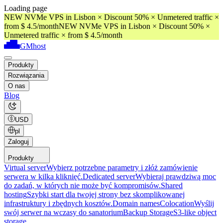
Loading page
NEW NVMe VPS in Lisbon × Discount 50% × Unmetered traffic ×
from $ 4.5/month
NEW NVMe VPS in Lisbon × Discount 50% ×
Unmetered traffic × from $ 4.5/month
GMhost
Produkty
Rozwiązania
O nas
Blog
USD
pl
Zaloguj
Produkty
Virtual server
Wybierz potrzebne parametry i złóż zamówienie
serwera w kilka kliknięć.
Dedicated server
Wybieraj prawdziwą moc
do zadań, w których nie może być kompromisów.
Shared
hosting
Szybki start dla twojej strony bez skomplikowanej
infrastruktury i zbędnych kosztów.
Domain names
Colocation
Wyślij
swój serwer na wczasy do sanatorium
Backup Storage
S3-like object
storage