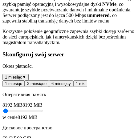
szybką pamięć operacyjną i wysokowydajne dyski
NVMe
, co
gwarantuje szybkie przetwarzanie danych i minimalne opóźnienia.
Serwer podłączony jest do łącza 500 Mbps
unmetered
, co
zapewnia stabilną transmisję danych bez limitów ruchu.
Korzystne położenie geograficzne zapewnia szybki dostęp zarówno
do sieci europejskich, jak i amerykańskich dzięki bezpośrednim
magistralom transatlantyckim.
Skonfiguruj swój serwer
Okres płatności
1 miesiąc
▼
1 miesiąc
3 miesiące
6 miesięcy
1 rok
Оперативная память
8192
MiB
8192
MiB
w cenie
8192
MiB
Дисковое пространство.