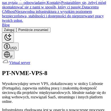
nas pytają — odpowiadamy.
Kontakty
Postaraliśmy się, żebyś mógł
skontaktować się z nami w sposób, który ci pasuje.
Datacentra
GMhost
Niezawodna infrastruktura z wysokim poziomem
bezpieczeństwa, stabilności i dostępności do nieprzerwanej pracy
twoich usług.
Blog
Zaloguj
Pomóżcie zrozumieć
USD
pl
Virtual server
PT-NVME-VPS-8
Wysokowydajny serwer VPS, zlokalizowany w stolicy Lizbonie
(Portugalia), zapewnia stabilną pracę i znakomitą dostępność
sieciową dla projektów międzynarodowych. Idealnie nadaje się do
usług webowych, rozwiązań SaaS, streamingu i innych platform
online.
Infrastruktura zbudowana jest w oparciu o nowoczesne procesory,