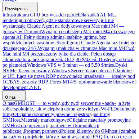
Rozwiązania
Infrastruktura GPU bez wąskich gardeł
Dla zadań AI, ML,
renderingu i obliczeń, gdzie standardowe serwery już nie
wystarczają.
Claude Agent na dedykowanym Mac mini M4 —
gotowy w 15 minut
Wynajmij osobistego Mac mini M4 dla swojego
agenta AI. Pełny dostęp admina, stabilny uptime, bez
współdzielonych zasobów. Skonfiguruj Claude Agenta raz i miej go
działającego 24/7.
Wynajmij malucha w chmurze Mac mini M4
Twój
Mac mini M4 przeznaczony tylko dla ciebie. Pełen dostęp
administratora, bez ograniczeń. Od 3,30 $/dzień. Dostępny od razu
po płatności.
Windows VPS w 5 minut — od 5,50 $/mies.
Dyski
NVMe, licencjonowany Windows Server, datacentra na Ukrainie i
w UE. Łącz się przez RDP z dowolnego urządzenia — idealny pod
1C/BAS, zespoły RDP, Forex MT4/5, oprogramowanie biznesowe i
development .NET.
O nas
O nas
GMHOST — to wtedy, gdy twój serwer nie «pada», a żyje
sobie spokojnie, jak w ciepłym domu ze świeżym Wi-Fi.
Dokumenty
firmy
Oficjalne dokumenty prawne i rejestracyjne firmy
GMHost.
Materiały marketingowe
Oficjalne materiały promocyjne
GMHost do prezentacji, partnerstw i komunikacji
publicznej.
Program partnerski
Polecaj klientów do GMhost i zarabiaj
na każdym projekcie, który z nami wystartuje.
FAQ
To, o co często