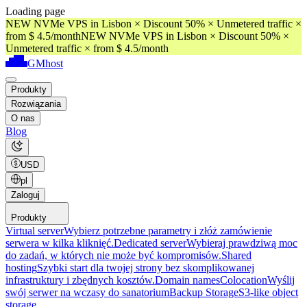
Loading page
NEW NVMe VPS in Lisbon × Discount 50% × Unmetered traffic ×
from $ 4.5/month
NEW NVMe VPS in Lisbon × Discount 50% ×
Unmetered traffic × from $ 4.5/month
GMhost
Produkty
Rozwiązania
O nas
Blog
USD
pl
Zaloguj
Produkty
Virtual server
Wybierz potrzebne parametry i złóż zamówienie
serwera w kilka kliknięć.
Dedicated server
Wybieraj prawdziwą moc
do zadań, w których nie może być kompromisów.
Shared
hosting
Szybki start dla twojej strony bez skomplikowanej
infrastruktury i zbędnych kosztów.
Domain names
Colocation
Wyślij
swój serwer na wczasy do sanatorium
Backup Storage
S3-like object
storage