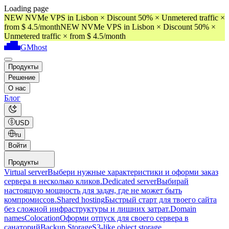
Loading page
NEW NVMe VPS in Lisbon × Discount 50% × Unmetered traffic ×
from $ 4.5/month
NEW NVMe VPS in Lisbon × Discount 50% ×
Unmetered traffic × from $ 4.5/month
GMhost
Продукты
Решение
О нас
Блог
USD
ru
Войти
Продукты
Virtual server
Выбери нужные характеристики и оформи заказ
сервера в несколько кликов.
Dedicated server
Выбирай
настоящую мощность для задач, где не может быть
компромиссов.
Shared hosting
Быстрый старт для твоего сайта
без сложной инфраструктуры и лишних затрат.
Domain
names
Colocation
Оформи отпуск для своего сервера в
санаторий
Backup Storage
S3-like object storage