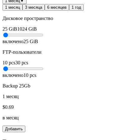
1 месяц
▼
1 месяц
3 месяца
6 месяцев
1 год
Дисковое пространство
25
GiB
1024
GiB
включено
25
GiB
FTP-пользователи
10
pcs
30
pcs
включено
10
pcs
Backup 25Gb
1 месяц
$
0.69
в месяц
Добавить