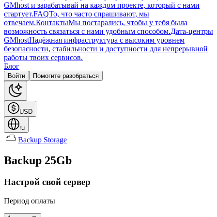
GMhost и зарабатывай на каждом проекте, который с нами
стартует.
FAQ
То, что часто спрашивают, мы
отвечаем.
Контакты
Мы постарались, чтобы у тебя была
возможность связаться с нами удобным способом.
Дата-центры
GMhost
Надёжная инфраструктура с высоким уровнем
безопасности, стабильности и доступности для непрерывной
работы твоих сервисов.
Блог
Войти
Помогите разобраться
USD
ru
Backup Storage
Backup 25Gb
Настрой свой сервер
Период оплаты