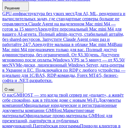
Решение
GPU-инфраструктура без узких мест
Для AI, ML, рендеринга и
вычислительных задач, где стандартные серверы больше не
справляются.
Claude Agent на выделенном Mac mini M4 —
готов за 15 минут
Арендуйте персональный Mac mini M4 для
вашего AI-агента. Полный admin-доступ, стабильный аптайм,
без shared-ресурсов. Запустите Claude Agent один раз и
работайте 24/7.
Арендуйте малыша в облаке Mac mini M4
Ваш
Mac mini M4 предназначен только для вас. Полный доступ
администратора, без ограничений. От $3.30/день. Доступен
мгновенно после оплаты.
Windows VPS за 5 минут — от $5.50/
мес
NVMe-диски, лицензионный Windows Server, дата-центры
в Украине и ЕС. Подключайся по RDP с любого устройства —
идеально для 1С/BAS, RDP-команды, Forex MT4/5, бизнес-
софта и .NET-разработки.
О нас
О нас
GMHOST — это когда твой сервер не «падает», а живёт
себе спокойно, как в тёплом доме с новым Wi-Fi.
Документы
компании
Официальные юридические и регистрационные
документы компании GMHost.
Маркетинговые
материалы
Официальные промо-материалы GMHost для
презентаций, партнёрств и публичных
коммуникаций.
Партнёрская программа
Приводи клиентов в