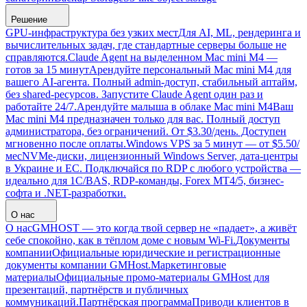
Решение
GPU-инфраструктура без узких мест
Для AI, ML, рендеринга и
вычислительных задач, где стандартные серверы больше не
справляются.
Claude Agent на выделенном Mac mini M4 —
готов за 15 минут
Арендуйте персональный Mac mini M4 для
вашего AI-агента. Полный admin-доступ, стабильный аптайм,
без shared-ресурсов. Запустите Claude Agent один раз и
работайте 24/7.
Арендуйте малыша в облаке Mac mini M4
Ваш
Mac mini M4 предназначен только для вас. Полный доступ
администратора, без ограничений. От $3.30/день. Доступен
мгновенно после оплаты.
Windows VPS за 5 минут — от $5.50/
мес
NVMe-диски, лицензионный Windows Server, дата-центры
в Украине и ЕС. Подключайся по RDP с любого устройства —
идеально для 1С/BAS, RDP-команды, Forex MT4/5, бизнес-
софта и .NET-разработки.
О нас
О нас
GMHOST — это когда твой сервер не «падает», а живёт
себе спокойно, как в тёплом доме с новым Wi-Fi.
Документы
компании
Официальные юридические и регистрационные
документы компании GMHost.
Маркетинговые
материалы
Официальные промо-материалы GMHost для
презентаций, партнёрств и публичных
коммуникаций.
Партнёрская программа
Приводи клиентов в