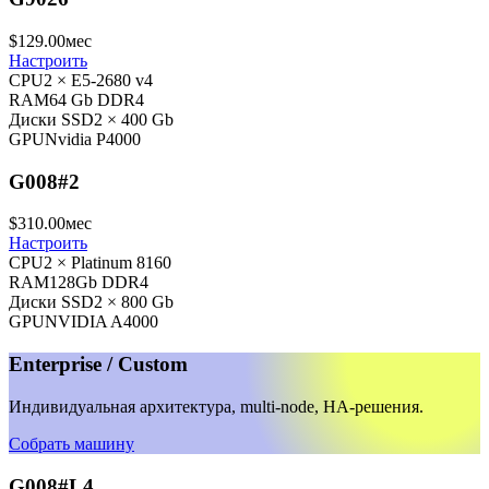
$
129
.00
мес
Настроить
CPU
2 × E5-2680 v4
RAM
64 Gb DDR4
Диски SSD
2 × 400 Gb
GPU
Nvidia P4000
G008#2
$
310
.00
мес
Настроить
CPU
2 × Platinum 8160
RAM
128Gb DDR4
Диски SSD
2 × 800 Gb
GPU
NVIDIA A4000
Enterprise / Custom
Индивидуальная архитектура, multi-node, HA-решения.
Собрать машину
G008#L4