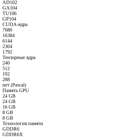
AD102
GA104
TU106
GP104
CUDA-ядра
7680
16384
6144
2304
1792
Тензорные ядра
240
512
192
288
нет (Pascal)
Память GPU
24 GB
24 GB
16 GB
8 GB
8 GB
Технология памяти
GDDR6
GDDR6X