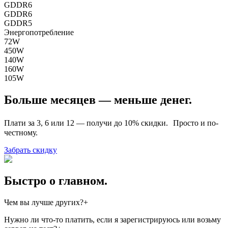
GDDR6
GDDR6
GDDR5
Энергопотребление
72W
450W
140W
160W
105W
Больше месяцев — меньше денег.
Плати за 3, 6 или 12 — получи до 10% скидки. Просто и по-
честному.
Забрать скидку
Быстро о главном.
Чем вы лучше других?
+
У нас отличный набор опций, включённых в наши услуги.
Нужно ли что-то платить, если я зарегистрируюсь или возьму