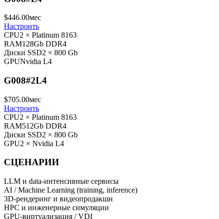
$
446
.00
мес
Настроить
CPU
2 × Platinum 8163
RAM
128Gb DDR4
Диски SSD
2 × 800 Gb
GPU
Nvidia L4
G008#2L4
$
705
.00
мес
Настроить
CPU
2 × Platinum 8163
RAM
512Gb DDR4
Диски SSD
2 × 800 Gb
GPU
2 × Nvidia L4
СЦЕНАРИИ
LLM и data-интенсивные сервисы
AI / Machine Learning (training, inference)
3D-рендеринг и видеопродакшн
HPC и инженерные симуляции
GPU-виртуализация / VDI