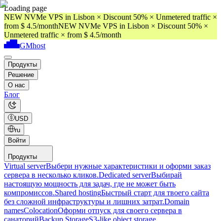
Loading page
NEW NVMe VPS in Lisbon × Discount 50% × Unmetered traffic ×
from $ 4.5/month
NEW NVMe VPS in Lisbon × Discount 50% ×
Unmetered traffic × from $ 4.5/month
GMhost
Продукты
Решение
О нас
Блог
USD
ru
Войти
Продукты
Virtual server
Выбери нужные характеристики и оформи заказ
сервера в несколько кликов.
Dedicated server
Выбирай
настоящую мощность для задач, где не может быть
компромиссов.
Shared hosting
Быстрый старт для твоего сайта
без сложной инфраструктуры и лишних затрат.
Domain
names
Colocation
Оформи отпуск для своего сервера в
санаторий
Backup Storage
S3-like object storage