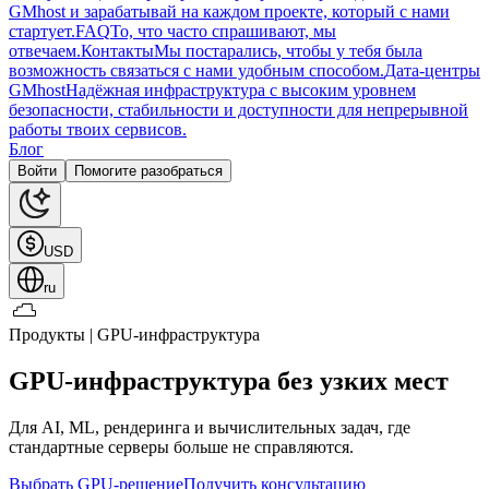
GMhost и зарабатывай на каждом проекте, который с нами
стартует.
FAQ
То, что часто спрашивают, мы
отвечаем.
Контакты
Мы постарались, чтобы у тебя была
возможность связаться с нами удобным способом.
Дата-центры
GMhost
Надёжная инфраструктура с высоким уровнем
безопасности, стабильности и доступности для непрерывной
работы твоих сервисов.
Блог
Войти
Помогите разобраться
USD
ru
Продукты | GPU-инфраструктура
GPU-инфраструктура без узких мест
Для AI, ML, рендеринга и вычислительных задач, где
стандартные серверы больше не справляются.
Выбрать GPU-решение
Получить консультацию