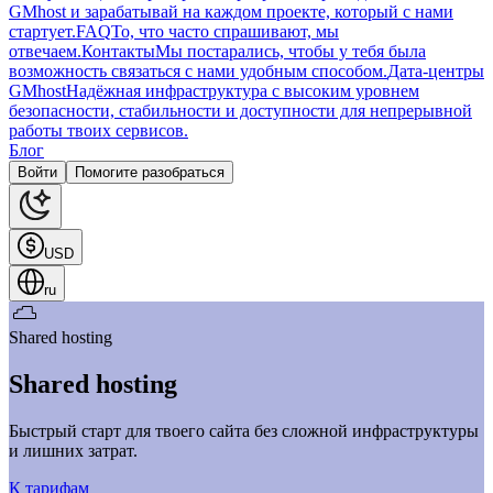
GMhost и зарабатывай на каждом проекте, который с нами
стартует.
FAQ
То, что часто спрашивают, мы
отвечаем.
Контакты
Мы постарались, чтобы у тебя была
возможность связаться с нами удобным способом.
Дата-центры
GMhost
Надёжная инфраструктура с высоким уровнем
безопасности, стабильности и доступности для непрерывной
работы твоих сервисов.
Блог
Войти
Помогите разобраться
USD
ru
Shared hosting
Shared hosting
Быстрый старт для твоего сайта без сложной инфраструктуры
и лишних затрат.
К тарифам