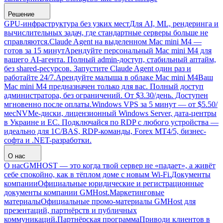
Решение
GPU-инфраструктура без узких мест
Для AI, ML, рендеринга и
вычислительных задач, где стандартные серверы больше не
справляются.
Claude Agent на выделенном Mac mini M4 —
готов за 15 минут
Арендуйте персональный Mac mini M4 для
вашего AI-агента. Полный admin-доступ, стабильный аптайм,
без shared-ресурсов. Запустите Claude Agent один раз и
работайте 24/7.
Арендуйте малыша в облаке Mac mini M4
Ваш
Mac mini M4 предназначен только для вас. Полный доступ
администратора, без ограничений. От $3.30/день. Доступен
мгновенно после оплаты.
Windows VPS за 5 минут — от $5.50/
мес
NVMe-диски, лицензионный Windows Server, дата-центры
в Украине и ЕС. Подключайся по RDP с любого устройства —
идеально для 1С/BAS, RDP-команды, Forex MT4/5, бизнес-
софта и .NET-разработки.
О нас
О нас
GMHOST — это когда твой сервер не «падает», а живёт
себе спокойно, как в тёплом доме с новым Wi-Fi.
Документы
компании
Официальные юридические и регистрационные
документы компании GMHost.
Маркетинговые
материалы
Официальные промо-материалы GMHost для
презентаций, партнёрств и публичных
коммуникаций.
Партнёрская программа
Приводи клиентов в