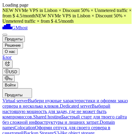
Loading page
NEW NVMe VPS in Lisbon × Discount 50% × Unmetered traffic ×
from $ 4.5/month
NEW NVMe VPS in Lisbon × Discount 50% ×
Unmetered traffic × from $ 4.5/month
GMhost
Продукты
Решение
О нас
Блог
USD
ru
Войти
Продукты
Virtual server
Выбери нужные характеристики и оформи заказ
сервера в несколько кликов.
Dedicated server
Выбирай
настоящую мощность для задач, где не может быть
компромиссов.
Shared hosting
Быстрый старт для твоего сайта
без сложной инфраструктуры и лишних затрат.
Domain
names
Colocation
Оформи отпуск для своего сервера в
санаторий
Backup Storage
S3-like object storage