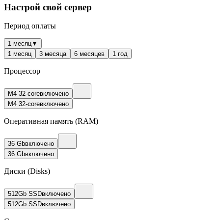
Настрой свой сервер
Период оплаты
1 месяц
▼
1 месяц
3 месяца
6 месяцев
1 год
Процессор
M4 32-core
включено
M4 32-core
включено
Оперативная память (RAM)
36 Gb
включено
36 Gb
включено
Диски (Disks)
512Gb SSD
включено
512Gb SSD
включено