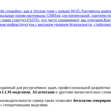
бе спокойно, как в тёплом доме с новым Wi-Fi.
Документы комп
альные промо-материалы GMHost для презентаций, партнёрст
 нами стартует.
FAQ
То, что часто спрашивают, мы отвечаем.
Кон
ная инфраструктура с высоким уровнем безопасности, стабильно
озданный для ресурсоёмких задач, профессиональной разработки
и LLM-моделями
,
AI-агентами
и другими вычислительно слож
роизводительности сервер также позволяет
бесплатно генериров
 с генеративными моделями.