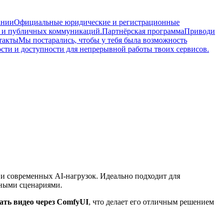
ании
Официальные юридические и регистрационные
в и публичных коммуникаций.
Партнёрская программа
Приводи
такты
Мы постарались, чтобы у тебя была возможность
сти и доступности для непрерывной работы твоих сервисов.
 и современных AI-нагрузок. Идеально подходит для
ными сценариями.
ать видео через ComfyUI
, что делает его отличным решением