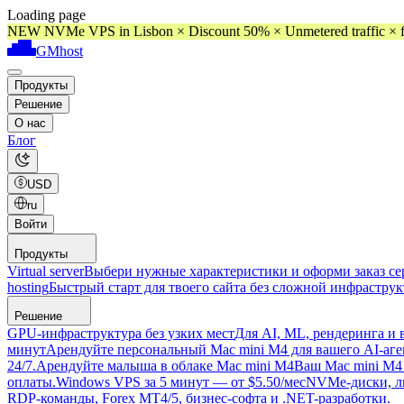
Loading page
NEW NVMe VPS in Lisbon × Discount 50% × Unmetered traffic × f
GMhost
Продукты
Решение
О нас
Блог
USD
ru
Войти
Продукты
Virtual server
Выбери нужные характеристики и оформи заказ сер
hosting
Быстрый старт для твоего сайта без сложной инфраструк
Решение
GPU-инфраструктура без узких мест
Для AI, ML, рендеринга и 
минут
Арендуйте персональный Mac mini M4 для вашего AI-агент
24/7.
Арендуйте малыша в облаке Mac mini M4
Ваш Mac mini M4 
оплаты.
Windows VPS за 5 минут — от $5.50/мес
NVMe-диски, ли
RDP-команды, Forex MT4/5, бизнес-софта и .NET-разработки.