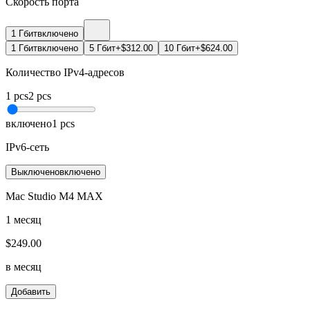
Скорость порта
1 Гбит
включено
1 Гбит
включено
5 Гбит
+$312.00
10 Гбит
+$624.00
Количество IPv4-адресов
1
pcs
2
pcs
включено
1
pcs
IPv6-сеть
Выключено
включено
Mac Studio M4 MAX
1 месяц
$
249.00
в месяц
Добавить