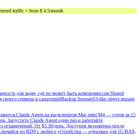
ed traffic × from $ 4.5/month
ость для задач, где не может быть компромиссов.
Shared
 своего сервера в санаторий
Backup Storage
S3-like object storage
вляются.
Claude Agent на выделенном Mac mini M4 — готов за 15
в. Запустите Claude Agent один раз и работайте
ез ограничений. От $3.30/день. Доступен мгновенно после
ключайся по RDP с любого устройства — идеально для 1С/BAS,