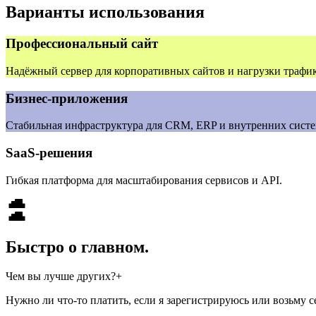
Варианты использования
Профессиональный сайт
Надёжный сервер для корпоративных сайтов и нагрузки трафик
Бизнес‑приложения
Стабильная инфраструктура для CRM, ERP и внутренних систе
SaaS‑решения
Гибкая платформа для масштабирования сервисов и API.
Быстро о главном.
Чем вы лучше других?
+
У нас отличный набор опций, включённых в наши услуги. Базо
Нужно ли что-то платить, если я зарегистрируюсь или возьму с
обязательств по обеспечению работы услуг. Мы стараемся быть 