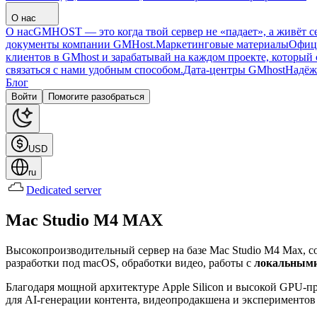
О нас
О нас
GMHOST — это когда твой сервер не «падает», а живёт се
документы компании GMHost.
Маркетинговые материалы
Офици
клиентов в GMhost и зарабатывай на каждом проекте, который с
связаться с нами удобным способом.
Дата-центры GMhost
Надёж
Блог
Войти
Помогите разобраться
USD
ru
Dedicated server
Mac Studio M4 MAX
Высокопроизводительный сервер на базе Mac Studio M4 Max, с
разработки под macOS, обработки видео, работы с
локальным
Благодаря мощной архитектуре Apple Silicon и высокой GPU-п
для AI-генерации контента, видеопродакшена и экспериментов