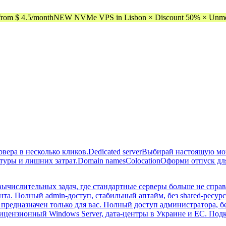
rom $ 4.5/month
NEW NVMe VPS in Lisbon × Discount 50% × Unmeter
вера в несколько кликов.
Dedicated server
Выбирай настоящую мощн
туры и лишних затрат.
Domain names
Colocation
Оформи отпуск для
вычислительных задач, где стандартные серверы больше не спра
а. Полный admin-доступ, стабильный аптайм, без shared-ресурсо
предназначен только для вас. Полный доступ администратора, б
цензионный Windows Server, дата-центры в Украине и ЕС. Под