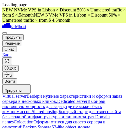
Loading page
NEW NVMe VPS in Lisbon × Discount 50% × Unmetered traffic ×
from $ 4.5/month
NEW NVMe VPS in Lisbon × Discount 50% ×
Unmetered traffic × from $ 4.5/month
GMhost
Продукты
Решение
О нас
Блог
USD
ru
Войти
Продукты
Virtual server
Выбери нужные характеристики и оформи заказ
сервера в несколько кликов.
Dedicated server
Выбирай
настоящую мощность для задач, где не может быть
компромиссов.
Shared hosting
Быстрый старт для твоего сайта
без сложной инфраструктуры и лишних затрат.
Domain
names
Colocation
Оформи отпуск для своего сервера в
санаторий
Backup Storage
S3-like object storage