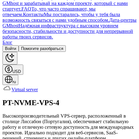
GMhost и зарабатывай на каждом проекте, который с нами
стартует.
FAQ
То, что часто спрашивают, мы
отвечаем.
Контакты
Мы постарались, чтобы у тебя была
возможность связаться с нами удобным способом.
Дата-центры
GMhost
Надёжная инфраструктура с высоким уровнем
безопасности, стабильности и доступности для непрерывной
работы твоих сервисов.
Блог
Войти
Помогите разобраться
USD
ru
Virtual server
PT-NVME-VPS-4
Высокопроизводительный VPS-сервер, расположенный в
столице Лиссабон (Португалия), обеспечивает стабильную
работу и отличную сетевую доступность для международных
проектов. Идеально подходит для веб-сервисов, SaaS-
решений, стриминга и других онлайн-платформ.