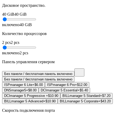
Дисковое пространство.
40
GiB
40
GiB
включено
40
GiB
Количество процессоров
2
pcs
2
pcs
включено
2
pcs
Панель управления сервером
Без панели / бесплатная панель
включено
Без панели / бесплатная панель
включено
ISPmanager 6 Lite
+$6.00
ISPmanager 6 Pro
+$12.00
DNSmanager5
+$8.00
DCImanager 5 Essential
+$5.40
DCImanager 5 Progressive
+$10.90
BILLmanager 5 Standard
+$7.20
BILLmanager 5 Advanced
+$10.90
BILLmanager 5 Corporate
+$43.20
Cкорость подключения порта