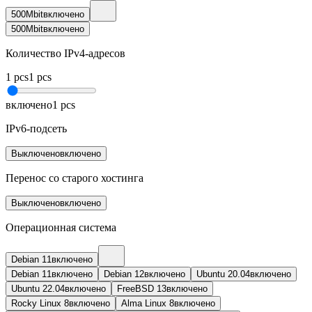
500Mbit
включено
500Mbit
включено
Количество IPv4-адресов
1
pcs
1
pcs
включено
1
pcs
IPv6-подсеть
Выключено
включено
Перенос со старого хостинга
Выключено
включено
Операционная система
Debian 11
включено
Debian 11
включено
Debian 12
включено
Ubuntu 20.04
включено
Ubuntu 22.04
включено
FreeBSD 13
включено
Rocky Linux 8
включено
Alma Linux 8
включено