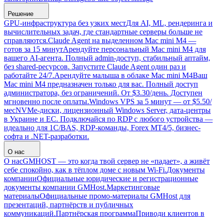
Решение
GPU-инфраструктура без узких мест
Для AI, ML, рендеринга и
вычислительных задач, где стандартные серверы больше не
справляются.
Claude Agent на выделенном Mac mini M4 —
готов за 15 минут
Арендуйте персональный Mac mini M4 для
вашего AI-агента. Полный admin-доступ, стабильный аптайм,
без shared-ресурсов. Запустите Claude Agent один раз и
работайте 24/7.
Арендуйте малыша в облаке Mac mini M4
Ваш
Mac mini M4 предназначен только для вас. Полный доступ
администратора, без ограничений. От $3.30/день. Доступен
мгновенно после оплаты.
Windows VPS за 5 минут — от $5.50/
мес
NVMe-диски, лицензионный Windows Server, дата-центры
в Украине и ЕС. Подключайся по RDP с любого устройства —
идеально для 1С/BAS, RDP-команды, Forex MT4/5, бизнес-
софта и .NET-разработки.
О нас
О нас
GMHOST — это когда твой сервер не «падает», а живёт
себе спокойно, как в тёплом доме с новым Wi-Fi.
Документы
компании
Официальные юридические и регистрационные
документы компании GMHost.
Маркетинговые
материалы
Официальные промо-материалы GMHost для
презентаций, партнёрств и публичных
коммуникаций.
Партнёрская программа
Приводи клиентов в