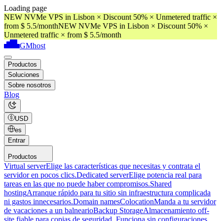
Loading page
NEW NVMe VPS in Lisbon × Discount 50% × Unmetered traffic ×
from $ 5.5/month
NEW NVMe VPS in Lisbon × Discount 50% ×
Unmetered traffic × from $ 5.5/month
GMhost
Productos
Soluciones
Sobre nosotros
Blog
USD
es
Entrar
Productos
Virtual server
Elige las características que necesitas y contrata el
servidor en pocos clics.
Dedicated server
Elige potencia real para
tareas en las que no puede haber compromisos.
Shared
hosting
Arranque rápido para tu sitio sin infraestructura complicada
ni gastos innecesarios.
Domain names
Colocation
Manda a tu servidor
de vacaciones a un balneario
Backup Storage
Almacenamiento off-
site fiable para copias de seguridad. Funciona sin configuraciones