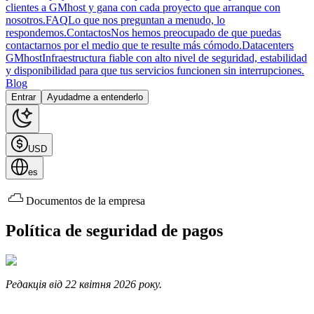
clientes a GMhost y gana con cada proyecto que arranque con
nosotros.
FAQ
Lo que nos preguntan a menudo, lo
respondemos.
Contactos
Nos hemos preocupado de que puedas
contactarnos por el medio que te resulte más cómodo.
Datacenters
GMhost
Infraestructura fiable con alto nivel de seguridad, estabilidad
y disponibilidad para que tus servicios funcionen sin interrupciones.
Blog
Entrar
Ayudadme a entenderlo
USD
es
Documentos de la empresa
Política de seguridad de pagos
Редакція від 22 квітня 2026 року.