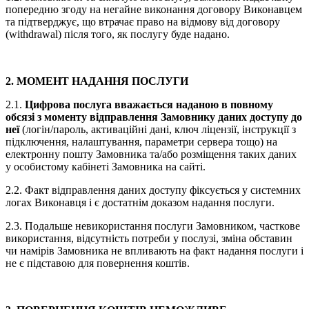
попередню згоду на негайне виконання договору Виконавцем
та підтверджує, що втрачає право на відмову від договору
(withdrawal) після того, як послугу буде надано.
2. МОМЕНТ НАДАННЯ ПОСЛУГИ
2.1.
Цифрова послуга вважається наданою в повному
обсязі з моменту відправлення Замовнику даних доступу до
неї
(логін/пароль, активаційні дані, ключ ліцензії, інструкції з
підключення, налаштування, параметри сервера тощо) на
електронну пошту Замовника та/або розміщення таких даних
у особистому кабінеті Замовника на сайті.
2.2. Факт відправлення даних доступу фіксується у системних
логах Виконавця і є достатнім доказом надання послуги.
2.3. Подальше невикористання послуги Замовником, часткове
використання, відсутність потреби у послузі, зміна обставин
чи намірів Замовника не впливають на факт надання послуги і
не є підставою для повернення коштів.