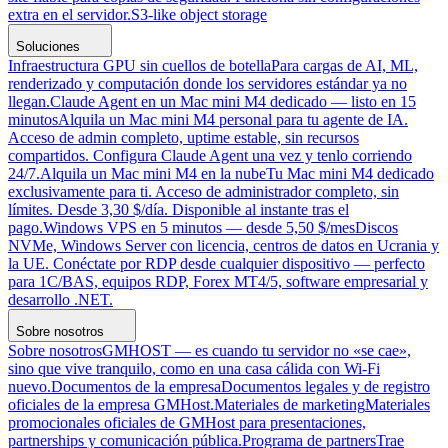
extra en el servidor.
S3-like object storage
Soluciones
Infraestructura GPU sin cuellos de botella
Para cargas de AI, ML,
renderizado y computación donde los servidores estándar ya no
llegan.
Claude Agent en un Mac mini M4 dedicado — listo en 15
minutos
Alquila un Mac mini M4 personal para tu agente de IA.
Acceso de admin completo, uptime estable, sin recursos
compartidos. Configura Claude Agent una vez y tenlo corriendo
24/7.
Alquila un Mac mini M4 en la nube
Tu Mac mini M4 dedicado
exclusivamente para ti. Acceso de administrador completo, sin
límites. Desde 3,30 $/día. Disponible al instante tras el
pago.
Windows VPS en 5 minutos — desde 5,50 $/mes
Discos
NVMe, Windows Server con licencia, centros de datos en Ucrania y
la UE. Conéctate por RDP desde cualquier dispositivo — perfecto
para 1C/BAS, equipos RDP, Forex MT4/5, software empresarial y
desarrollo .NET.
Sobre nosotros
Sobre nosotros
GMHOST — es cuando tu servidor no «se cae»,
sino que vive tranquilo, como en una casa cálida con Wi-Fi
nuevo.
Documentos de la empresa
Documentos legales y de registro
oficiales de la empresa GMHost.
Materiales de marketing
Materiales
promocionales oficiales de GMHost para presentaciones,
partnerships y comunicación pública.
Programa de partners
Trae