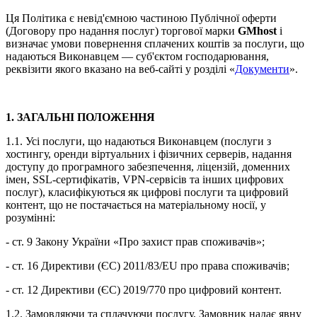
Ця Політика є невід'ємною частиною Публічної оферти
(Договору про надання послуг) торгової марки
GMhost
і
визначає умови повернення сплачених коштів за послуги, що
надаються Виконавцем — суб'єктом господарювання,
реквізити якого вказано на веб-сайті у розділі «
Документи
».
1. ЗАГАЛЬНІ ПОЛОЖЕННЯ
1.1. Усі послуги, що надаються Виконавцем (послуги з
хостингу, оренди віртуальних і фізичних серверів, надання
доступу до програмного забезпечення, ліцензій, доменних
імен, SSL-сертифікатів, VPN-сервісів та інших цифрових
послуг), класифікуються як цифрові послуги та цифровий
контент, що не постачається на матеріальному носії, у
розумінні:
- ст. 9 Закону України «Про захист прав споживачів»;
- ст. 16 Директиви (ЄС) 2011/83/EU про права споживачів;
- ст. 12 Директиви (ЄС) 2019/770 про цифровий контент.
1.2. Замовляючи та сплачуючи послугу, Замовник надає явну