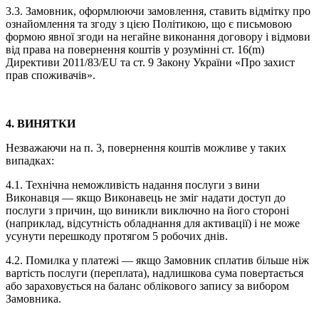
3.3. Замовник, оформлюючи замовлення, ставить відмітку про
ознайомлення та згоду з цією Політикою, що є письмовою
формою явної згоди на негайне виконання договору і відмови
від права на повернення коштів у розумінні ст. 16(m)
Директиви 2011/83/EU та ст. 9 Закону України «Про захист
прав споживачів».
4. ВИНЯТКИ
Незважаючи на п. 3, повернення коштів можливе у таких
випадках:
4.1. Технічна неможливість надання послуги з вини
Виконавця — якщо Виконавець не зміг надати доступ до
послуги з причин, що виникли виключно на його стороні
(наприклад, відсутність обладнання для активації) і не може
усунути перешкоду протягом 5 робочих днів.
4.2. Помилка у платежі — якщо Замовник сплатив більше ніж
вартість послуги (переплата), надлишкова сума повертається
або зараховується на баланс облікового запису за вибором
Замовника.