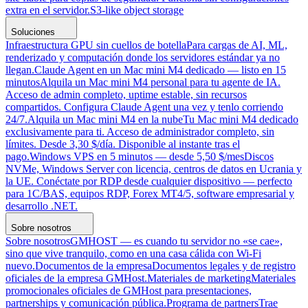
extra en el servidor.
S3-like object storage
Soluciones
Infraestructura GPU sin cuellos de botella
Para cargas de AI, ML,
renderizado y computación donde los servidores estándar ya no
llegan.
Claude Agent en un Mac mini M4 dedicado — listo en 15
minutos
Alquila un Mac mini M4 personal para tu agente de IA.
Acceso de admin completo, uptime estable, sin recursos
compartidos. Configura Claude Agent una vez y tenlo corriendo
24/7.
Alquila un Mac mini M4 en la nube
Tu Mac mini M4 dedicado
exclusivamente para ti. Acceso de administrador completo, sin
límites. Desde 3,30 $/día. Disponible al instante tras el
pago.
Windows VPS en 5 minutos — desde 5,50 $/mes
Discos
NVMe, Windows Server con licencia, centros de datos en Ucrania y
la UE. Conéctate por RDP desde cualquier dispositivo — perfecto
para 1C/BAS, equipos RDP, Forex MT4/5, software empresarial y
desarrollo .NET.
Sobre nosotros
Sobre nosotros
GMHOST — es cuando tu servidor no «se cae»,
sino que vive tranquilo, como en una casa cálida con Wi-Fi
nuevo.
Documentos de la empresa
Documentos legales y de registro
oficiales de la empresa GMHost.
Materiales de marketing
Materiales
promocionales oficiales de GMHost para presentaciones,
partnerships y comunicación pública.
Programa de partners
Trae