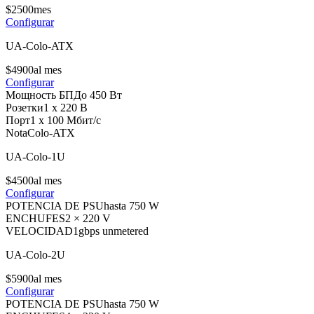
$
25
00
mes
Configurar
UA-Colo-ATX
$
49
00
al mes
Configurar
Мощность БП
До 450 Вт
Розетки
1 х 220 В
Порт
1 х 100 Мбит/с
Nota
Colo-ATX
UA-Colo-1U
$
45
00
al mes
Configurar
POTENCIA DE PSU
hasta 750 W
ENCHUFES
2 × 220 V
VELOCIDAD
1gbps unmetered
UA-Colo-2U
$
59
00
al mes
Configurar
POTENCIA DE PSU
hasta 750 W