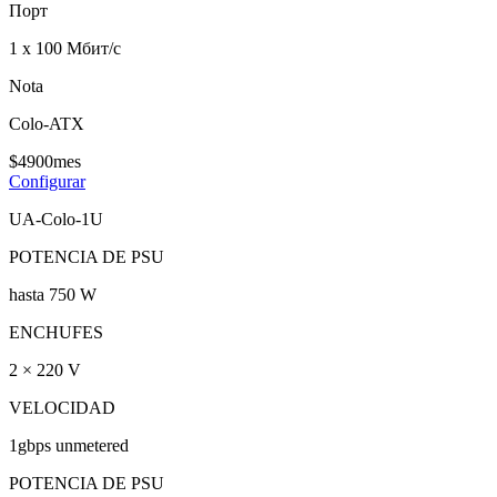
Порт
1 х 100 Мбит/с
Nota
Colo-ATX
$
49
00
mes
Configurar
UA-Colo-1U
POTENCIA DE PSU
hasta 750 W
ENCHUFES
2 × 220 V
VELOCIDAD
1gbps unmetered
POTENCIA DE PSU