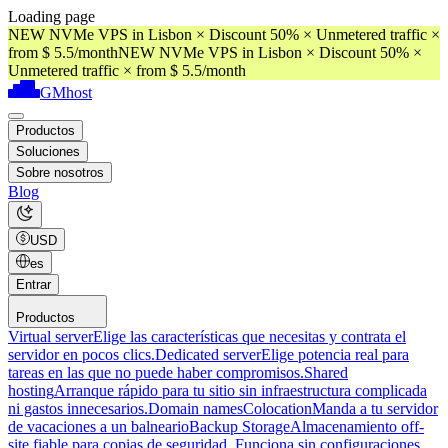
Loading page
NEW NVMe VPS in Lisbon × Discount 50% × Unmetered traffic ×
from $ 5.5/month
NEW NVMe VPS in Lisbon × Discount 50% ×
Unmetered traffic × from $ 5.5/month
GMhost
Productos
Soluciones
Sobre nosotros
Blog
USD
es
Entrar
Productos
Virtual server
Elige las características que necesitas y contrata el
servidor en pocos clics.
Dedicated server
Elige potencia real para
tareas en las que no puede haber compromisos.
Shared
hosting
Arranque rápido para tu sitio sin infraestructura complicada
ni gastos innecesarios.
Domain names
Colocation
Manda a tu servidor
de vacaciones a un balneario
Backup Storage
Almacenamiento off-
site fiable para copias de seguridad. Funciona sin configuraciones