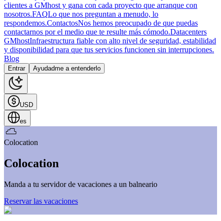
clientes a GMhost y gana con cada proyecto que arranque con
nosotros.
FAQ
Lo que nos preguntan a menudo, lo
respondemos.
Contactos
Nos hemos preocupado de que puedas
contactarnos por el medio que te resulte más cómodo.
Datacenters
GMhost
Infraestructura fiable con alto nivel de seguridad, estabilidad
y disponibilidad para que tus servicios funcionen sin interrupciones.
Blog
Entrar
Ayudadme a entenderlo
USD
es
Colocation
Colocation
Manda a tu servidor de vacaciones a un balneario
Reservar las vacaciones