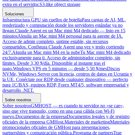
extra en el servidor.
S3-like object storage
Soluciones
Infraestructura GPU sin cuellos de botella
Para cargas de AI, ML,
renderizado y computación donde los servidores estándar ya no
llegan.
Claude Agent en un Mac mini M4 dedicado — listo en 15
minutos
Alquila un Mac mini M4 personal para tu agente de IA.
Acceso de admin completo, uptime estable, sin recursos
compartidos. Configura Claude Agent una vez y tenlo corriendo
24/7.
Alquila un Mac mini M4 en la nube
Tu Mac mini M4 dedicado
exclusivamente para ti. Acceso de administrador completo, sin
límites. Desde 3,30 $/día. Disponible al instante tras el
pago.
Windows VPS en 5 minutos — desde 5,50 $/mes
Discos
NVMe, Windows Server con licencia, centros de datos en Ucrania y
la UE. Conéctate por RDP desde cualquier dispositivo — perfecto
para 1C/BAS, equipos RDP, Forex MT4/5, software empresarial y
desarrollo .NET.
Sobre nosotros
Sobre nosotros
GMHOST — es cuando tu servidor no «se cae»,
sino que vive tranquilo, como en una casa cálida con Wi-Fi
nuevo.
Documentos de la empresa
Documentos legales y de registro
oficiales de la empresa GMHost.
Materiales de marketing
Materiales
promocionales oficiales de GMHost para presentaciones,
partnerships y comunicación pública.
Programa de partners
Trae