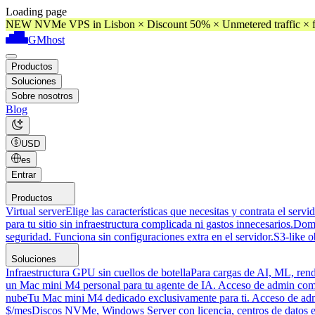
Loading page
NEW NVMe VPS in Lisbon × Discount 50% × Unmetered traffic × f
GMhost
Productos
Soluciones
Sobre nosotros
Blog
USD
es
Entrar
Productos
Virtual server
Elige las características que necesitas y contrata el servi
para tu sitio sin infraestructura complicada ni gastos innecesarios.
Dom
seguridad. Funciona sin configuraciones extra en el servidor.
S3-like o
Soluciones
Infraestructura GPU sin cuellos de botella
Para cargas de AI, ML, rend
un Mac mini M4 personal para tu agente de IA. Acceso de admin compl
nube
Tu Mac mini M4 dedicado exclusivamente para ti. Acceso de admini
$/mes
Discos NVMe, Windows Server con licencia, centros de datos 