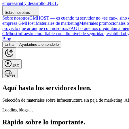
empresarial y desarrollo .NET.
Sobre nosotros
Sobre nosotros
GMHOST — es cuando tu servidor no «se cae», sino qu
empresa GMHost.
Materiales de marketing
Materiales promocionales o
proyecto que arranque con nosotros.
FAQ
Lo que nos preguntan a men
GMhost
Infraestructura fiable con alto nivel de seguridad, estabilidad
Blog
Entrar
Ayudadme a entenderlo
USD
es
Aquí hasta los servidores leen.
Selección de materiales sobre infraestructura sin paja de marketing.
Loading blogs…
Rápido sobre lo importante.