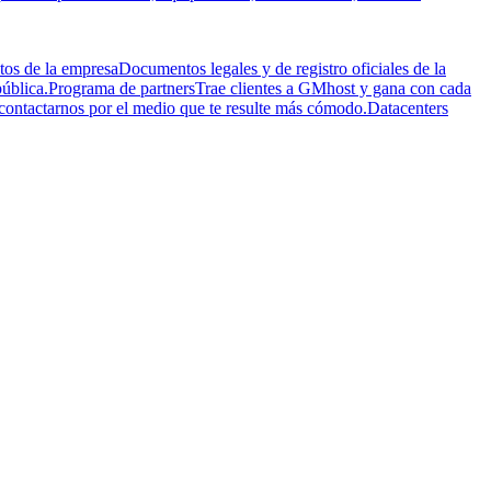
os de la empresa
Documentos legales y de registro oficiales de la
ública.
Programa de partners
Trae clientes a GMhost y gana con cada
ntactarnos por el medio que te resulte más cómodo.
Datacenters