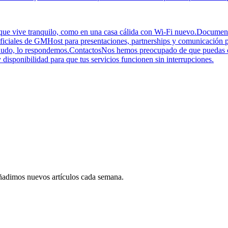
e vive tranquilo, como en una casa cálida con Wi-Fi nuevo.
Document
ficiales de GMHost para presentaciones, partnerships y comunicación p
udo, lo respondemos.
Contactos
Nos hemos preocupado de que puedas co
 y disponibilidad para que tus servicios funcionen sin interrupciones.
 Añadimos nuevos artículos cada semana.