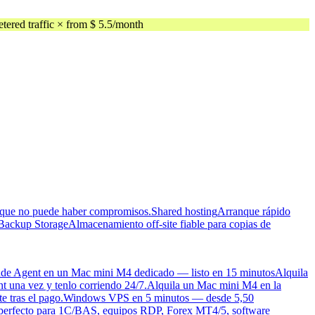
ed traffic × from $ 5.5/month
as que no puede haber compromisos.
Shared hosting
Arranque rápido
Backup Storage
Almacenamiento off-site fiable para copias de
de Agent en un Mac mini M4 dedicado — listo en 15 minutos
Alquila
t una vez y tenlo corriendo 24/7.
Alquila un Mac mini M4 en la
e tras el pago.
Windows VPS en 5 minutos — desde 5,50
 perfecto para 1C/BAS, equipos RDP, Forex MT4/5, software