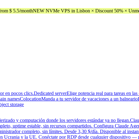
rom $ 5.5/month
NEW NVMe VPS in Lisbon × Discount 50% × Unmeter
dor en pocos clics.
Dedicated server
Elige potencia real para tareas en l
ain names
Colocation
Manda a tu servidor de vacaciones a un balneario
bject storage
erizado y computación donde los servidores estándar ya no llegan.
Clau
eto, uptime estable, sin recursos compartidos. Configura Claude Agen
strador completo, sin límites. Desde 3,30 $/día. Disponible al instant
en Ucrania y la UE. Conéctate por RDP desde cualquier dispositivo —