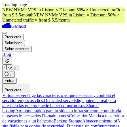
Loading page
NEW NVMe VPS in Lisbon × Discount 50% × Unmetered traffic ×
from $ 5.5/month
NEW NVMe VPS in Lisbon × Discount 50% ×
Unmetered traffic × from $ 5.5/month
GMhost
Productos
Soluciones
Sobre nosotros
Blog
USD
es
Entrar
Productos
Virtual server
Elige las características que necesitas y contrata el
servidor en pocos clics.
Dedicated server
Elige potencia real para
tareas en las que no puede haber compromisos.
Shared
hosting
Arranque rápido para tu sitio sin infraestructura complicada
ni gastos innecesarios.
Domain names
Colocation
Manda a tu servidor
de vacaciones a un balneario
Backup Storage
Almacenamiento off-
site fiable para copias de seguridad. Funciona sin configuraciones