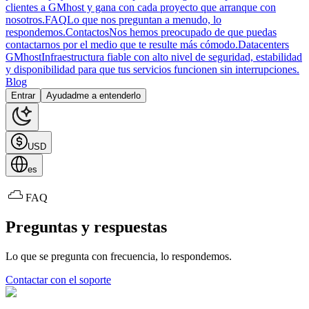
clientes a GMhost y gana con cada proyecto que arranque con
nosotros.
FAQ
Lo que nos preguntan a menudo, lo
respondemos.
Contactos
Nos hemos preocupado de que puedas
contactarnos por el medio que te resulte más cómodo.
Datacenters
GMhost
Infraestructura fiable con alto nivel de seguridad, estabilidad
y disponibilidad para que tus servicios funcionen sin interrupciones.
Blog
Entrar
Ayudadme a entenderlo
USD
es
FAQ
Preguntas y respuestas
Lo que se pregunta con frecuencia, lo respondemos.
Contactar con el soporte