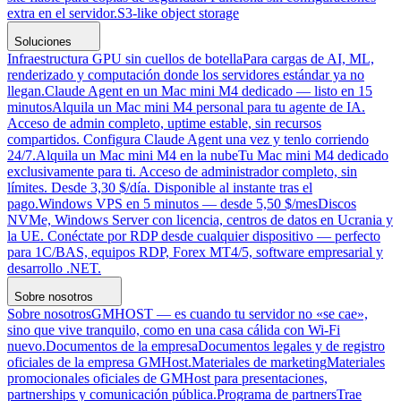
extra en el servidor.
S3-like object storage
Soluciones
Infraestructura GPU sin cuellos de botella
Para cargas de AI, ML,
renderizado y computación donde los servidores estándar ya no
llegan.
Claude Agent en un Mac mini M4 dedicado — listo en 15
minutos
Alquila un Mac mini M4 personal para tu agente de IA.
Acceso de admin completo, uptime estable, sin recursos
compartidos. Configura Claude Agent una vez y tenlo corriendo
24/7.
Alquila un Mac mini M4 en la nube
Tu Mac mini M4 dedicado
exclusivamente para ti. Acceso de administrador completo, sin
límites. Desde 3,30 $/día. Disponible al instante tras el
pago.
Windows VPS en 5 minutos — desde 5,50 $/mes
Discos
NVMe, Windows Server con licencia, centros de datos en Ucrania y
la UE. Conéctate por RDP desde cualquier dispositivo — perfecto
para 1C/BAS, equipos RDP, Forex MT4/5, software empresarial y
desarrollo .NET.
Sobre nosotros
Sobre nosotros
GMHOST — es cuando tu servidor no «se cae»,
sino que vive tranquilo, como en una casa cálida con Wi-Fi
nuevo.
Documentos de la empresa
Documentos legales y de registro
oficiales de la empresa GMHost.
Materiales de marketing
Materiales
promocionales oficiales de GMHost para presentaciones,
partnerships y comunicación pública.
Programa de partners
Trae