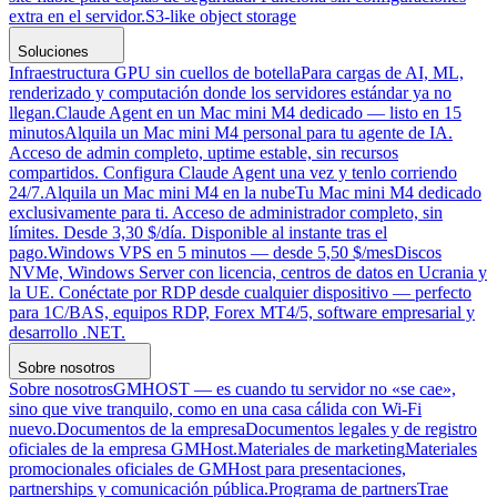
extra en el servidor.
S3-like object storage
Soluciones
Infraestructura GPU sin cuellos de botella
Para cargas de AI, ML,
renderizado y computación donde los servidores estándar ya no
llegan.
Claude Agent en un Mac mini M4 dedicado — listo en 15
minutos
Alquila un Mac mini M4 personal para tu agente de IA.
Acceso de admin completo, uptime estable, sin recursos
compartidos. Configura Claude Agent una vez y tenlo corriendo
24/7.
Alquila un Mac mini M4 en la nube
Tu Mac mini M4 dedicado
exclusivamente para ti. Acceso de administrador completo, sin
límites. Desde 3,30 $/día. Disponible al instante tras el
pago.
Windows VPS en 5 minutos — desde 5,50 $/mes
Discos
NVMe, Windows Server con licencia, centros de datos en Ucrania y
la UE. Conéctate por RDP desde cualquier dispositivo — perfecto
para 1C/BAS, equipos RDP, Forex MT4/5, software empresarial y
desarrollo .NET.
Sobre nosotros
Sobre nosotros
GMHOST — es cuando tu servidor no «se cae»,
sino que vive tranquilo, como en una casa cálida con Wi-Fi
nuevo.
Documentos de la empresa
Documentos legales y de registro
oficiales de la empresa GMHost.
Materiales de marketing
Materiales
promocionales oficiales de GMHost para presentaciones,
partnerships y comunicación pública.
Programa de partners
Trae