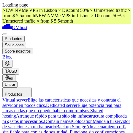
Loading page
NEW NVMe VPS in Lisbon × Discount 50% × Unmetered traffic ×
from $ 5.5/month
NEW NVMe VPS in Lisbon × Discount 50% ×
Unmetered traffic × from $ 5.5/month
GMhost
Productos
Soluciones
Sobre nosotros
Blog
USD
es
Entrar
Productos
Virtual server
Elige las características que necesitas y contrata el
servidor en pocos clics.
Dedicated server
Elige potencia real para
tareas en las que no puede haber compromisos.
Shared
hosting
Arranque rápido para tu sitio sin infraestructura complicada
ni gastos innecesarios.
Domain names
Colocation
Manda a tu servidor
de vacaciones a un balneario
Backup Storage
Almacenamiento off-
site fiable para copias de seguridad. Funciona sin configuraciones