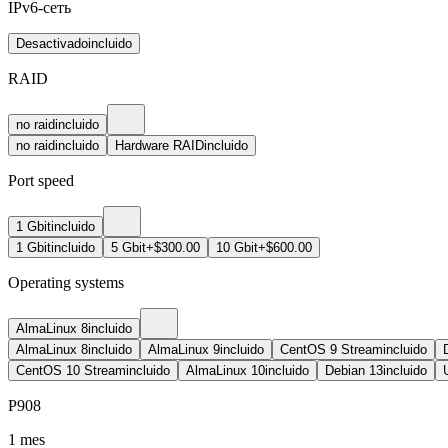
IPv6-сеть
Desactivado
incluido
RAID
no raid
incluido
no raid
incluido
Hardware RAID
incluido
Port speed
1 Gbit
incluido
1 Gbit
incluido
5 Gbit
+$300.00
10 Gbit
+$600.00
Operating systems
AlmaLinux 8
incluido
AlmaLinux 8
incluido
AlmaLinux 9
incluido
CentOS 9 Stream
incluido
CentOS 10 Stream
incluido
AlmaLinux 10
incluido
Debian 13
incluido
P908
1 mes