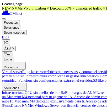
Loading page
NEW NVMe VPS in Lisbon × Discount 50% × Unmetered traffic × f
GMhost
Productos
Soluciones
Sobre nosotros
Blog
USD
es
Entrar
Productos
Virtual server
Elige las características que necesitas y contrata el servi
para tu sitio sin infraestructura complicada ni gastos innecesarios.
Dom
seguridad. Funciona sin configuraciones extra en el servidor.
S3-like o
Soluciones
Infraestructura GPU sin cuellos de botella
Para cargas de AI, ML, rend
un Mac mini M4 personal para tu agente de IA. Acceso de admin compl
nube
Tu Mac mini M4 dedicado exclusivamente para ti. Acceso de admini
$/mes
Discos NVMe, Windows Server con licencia, centros de datos 