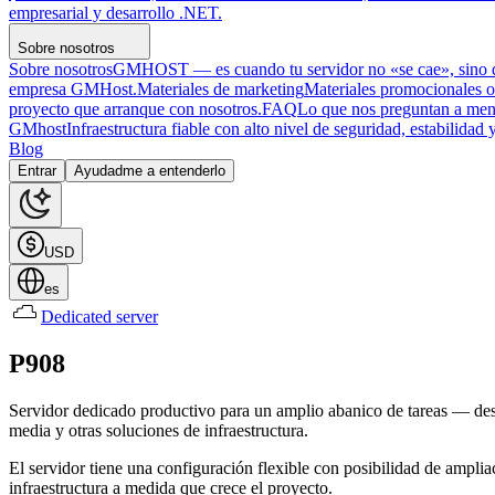
empresarial y desarrollo .NET.
Sobre nosotros
Sobre nosotros
GMHOST — es cuando tu servidor no «se cae», sino qu
empresa GMHost.
Materiales de marketing
Materiales promocionales o
proyecto que arranque con nosotros.
FAQ
Lo que nos preguntan a men
GMhost
Infraestructura fiable con alto nivel de seguridad, estabilidad
Blog
Entrar
Ayudadme a entenderlo
USD
es
Dedicated server
P908
Servidor dedicado productivo para un amplio abanico de tareas — desde
media y otras soluciones de infraestructura.
El servidor tiene una configuración flexible con posibilidad de ampliac
infraestructura a medida que crece el proyecto.