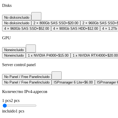
Disks
No disks
incluido
No disks
incluido
2 × 800Gb SAS SSD
+$20.00
2 × 960Gb SAS SSD
+
4 × 960Gb SAS SSD
+$52.00
4 × 900Gb SAS HDD
+$12.00
4 × 1.2T
GPU
None
incluido
None
incluido
1 x NVIDIA P4000
+$15.00
1 x NVIDIA RTX4000
+$20.00
Server control panel
No Panel / Free Panel
incluido
No Panel / Free Panel
incluido
ISPmanager 6 Lite
+$6.00
ISPmanager 
Количество IPv4-адресов
1
pcs
2
pcs
incluido
1
pcs