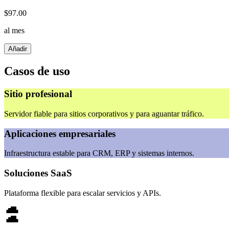
$
97.00
al mes
Añadir
Casos de uso
Sitio profesional
Servidor fiable para sitios corporativos y para aguantar tráfico.
Aplicaciones empresariales
Infraestructura estable para CRM, ERP y sistemas internos.
Soluciones SaaS
Plataforma flexible para escalar servicios y APIs.