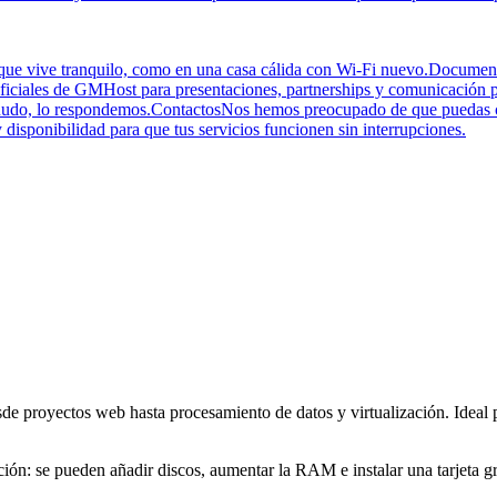
e vive tranquilo, como en una casa cálida con Wi-Fi nuevo.
Document
ficiales de GMHost para presentaciones, partnerships y comunicación p
udo, lo respondemos.
Contactos
Nos hemos preocupado de que puedas co
 y disponibilidad para que tus servicios funcionen sin interrupciones.
 proyectos web hasta procesamiento de datos y virtualización. Ideal pa
ión: se pueden añadir discos, aumentar la RAM e instalar una tarjeta grá