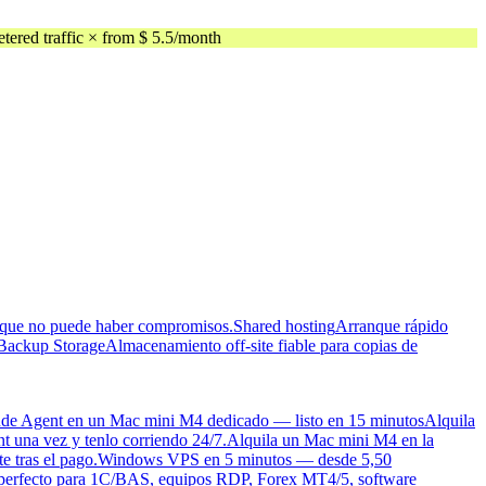
ed traffic × from $ 5.5/month
as que no puede haber compromisos.
Shared hosting
Arranque rápido
Backup Storage
Almacenamiento off-site fiable para copias de
de Agent en un Mac mini M4 dedicado — listo en 15 minutos
Alquila
t una vez y tenlo corriendo 24/7.
Alquila un Mac mini M4 en la
e tras el pago.
Windows VPS en 5 minutos — desde 5,50
 perfecto para 1C/BAS, equipos RDP, Forex MT4/5, software