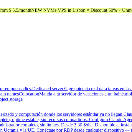
rom $ 5.5/month
NEW NVMe VPS in Lisbon × Discount 50% × Unmeter
dor en pocos clics.
Dedicated server
Elige potencia real para tareas en l
ain names
Colocation
Manda a tu servidor de vacaciones a un balneario
bject storage
erizado y computación donde los servidores estándar ya no llegan.
Clau
eto, uptime estable, sin recursos compartidos. Configura Claude Agen
strador completo, sin límites. Desde 3,30 $/día. Disponible al instant
en Ucrania y la UE. Conéctate por RDP desde cualquier dispositivo —