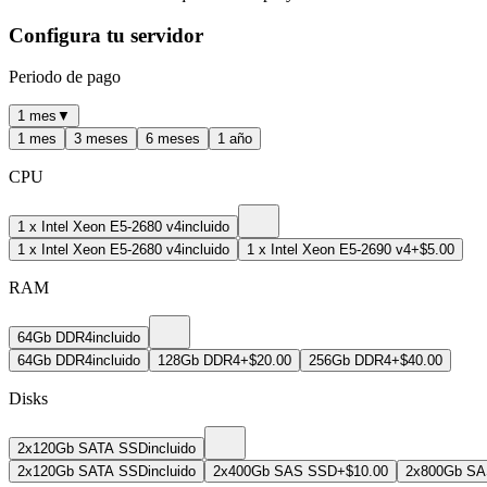
Configura tu servidor
Periodo de pago
1 mes
▼
1 mes
3 meses
6 meses
1 año
CPU
1 x Intel Xeon E5-2680 v4
incluido
1 x Intel Xeon E5-2680 v4
incluido
1 x Intel Xeon E5-2690 v4
+$5.00
RAM
64Gb DDR4
incluido
64Gb DDR4
incluido
128Gb DDR4
+$20.00
256Gb DDR4
+$40.00
Disks
2x120Gb SATA SSD
incluido
2x120Gb SATA SSD
incluido
2x400Gb SAS SSD
+$10.00
2x800Gb S