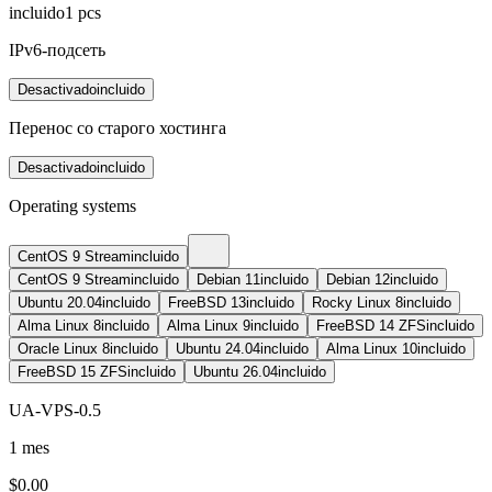
incluido
1
pcs
IPv6-подсеть
Desactivado
incluido
Перенос со старого хостинга
Desactivado
incluido
Operating systems
CentOS 9 Stream
incluido
CentOS 9 Stream
incluido
Debian 11
incluido
Debian 12
incluido
Ubuntu 20.04
incluido
FreeBSD 13
incluido
Rocky Linux 8
incluido
Alma Linux 8
incluido
Alma Linux 9
incluido
FreeBSD 14 ZFS
incluido
Oracle Linux 8
incluido
Ubuntu 24.04
incluido
Alma Linux 10
incluido
FreeBSD 15 ZFS
incluido
Ubuntu 26.04
incluido
UA-VPS-0.5
1 mes
$
0.00