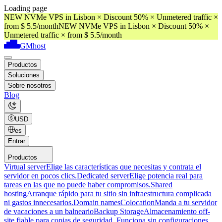
Loading page
NEW NVMe VPS in Lisbon × Discount 50% × Unmetered traffic ×
from $ 5.5/month
NEW NVMe VPS in Lisbon × Discount 50% ×
Unmetered traffic × from $ 5.5/month
GMhost
Productos
Soluciones
Sobre nosotros
Blog
USD
es
Entrar
Productos
Virtual server
Elige las características que necesitas y contrata el
servidor en pocos clics.
Dedicated server
Elige potencia real para
tareas en las que no puede haber compromisos.
Shared
hosting
Arranque rápido para tu sitio sin infraestructura complicada
ni gastos innecesarios.
Domain names
Colocation
Manda a tu servidor
de vacaciones a un balneario
Backup Storage
Almacenamiento off-
site fiable para copias de seguridad. Funciona sin configuraciones