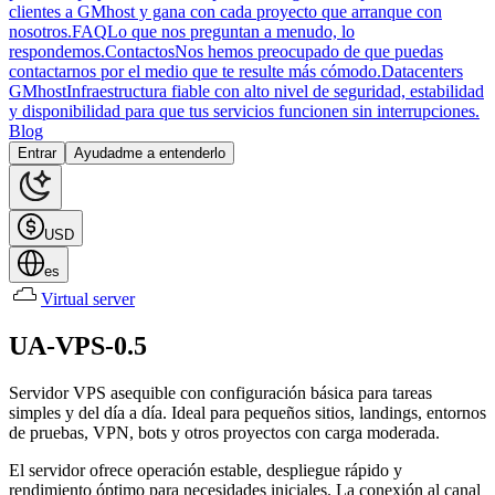
clientes a GMhost y gana con cada proyecto que arranque con
nosotros.
FAQ
Lo que nos preguntan a menudo, lo
respondemos.
Contactos
Nos hemos preocupado de que puedas
contactarnos por el medio que te resulte más cómodo.
Datacenters
GMhost
Infraestructura fiable con alto nivel de seguridad, estabilidad
y disponibilidad para que tus servicios funcionen sin interrupciones.
Blog
Entrar
Ayudadme a entenderlo
USD
es
Virtual server
UA-VPS-0.5
Servidor VPS asequible con configuración básica para tareas
simples y del día a día. Ideal para pequeños sitios, landings, entornos
de pruebas, VPN, bots y otros proyectos con carga moderada.
El servidor ofrece operación estable, despliegue rápido y
rendimiento óptimo para necesidades iniciales. La conexión al canal