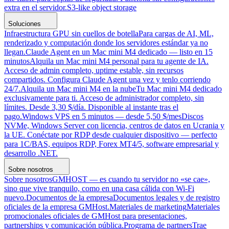
extra en el servidor.
S3-like object storage
Soluciones
Infraestructura GPU sin cuellos de botella
Para cargas de AI, ML,
renderizado y computación donde los servidores estándar ya no
llegan.
Claude Agent en un Mac mini M4 dedicado — listo en 15
minutos
Alquila un Mac mini M4 personal para tu agente de IA.
Acceso de admin completo, uptime estable, sin recursos
compartidos. Configura Claude Agent una vez y tenlo corriendo
24/7.
Alquila un Mac mini M4 en la nube
Tu Mac mini M4 dedicado
exclusivamente para ti. Acceso de administrador completo, sin
límites. Desde 3,30 $/día. Disponible al instante tras el
pago.
Windows VPS en 5 minutos — desde 5,50 $/mes
Discos
NVMe, Windows Server con licencia, centros de datos en Ucrania y
la UE. Conéctate por RDP desde cualquier dispositivo — perfecto
para 1C/BAS, equipos RDP, Forex MT4/5, software empresarial y
desarrollo .NET.
Sobre nosotros
Sobre nosotros
GMHOST — es cuando tu servidor no «se cae»,
sino que vive tranquilo, como en una casa cálida con Wi-Fi
nuevo.
Documentos de la empresa
Documentos legales y de registro
oficiales de la empresa GMHost.
Materiales de marketing
Materiales
promocionales oficiales de GMHost para presentaciones,
partnerships y comunicación pública.
Programa de partners
Trae