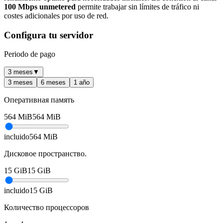
100 Mbps unmetered
permite trabajar sin límites de tráfico ni
costes adicionales por uso de red.
Configura tu servidor
Periodo de pago
3 meses
▼
3 meses
6 meses
1 año
Оперативная память
564
MiB
564
MiB
incluido
564
MiB
Дисковое пространство.
15
GiB
15
GiB
incluido
15
GiB
Количество процессоров