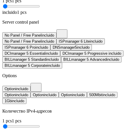
1
pcs
1
pcs
incluido
1
pcs
Server control panel
No Panel / Free Panel
incluido
No Panel / Free Panel
incluido
ISPmanager 6 Lite
incluido
ISPmanager 6 Pro
incluido
DNSmanager5
incluido
DCImanager 5 Essential
incluido
DCImanager 5 Progressive
incluido
BILLmanager 5 Standard
incluido
BILLmanager 5 Advanced
incluido
BILLmanager 5 Corporate
incluido
Options
Option
incluido
Option
incluido
Option
incluido
Option
incluido
500Mbit
incluido
1Gb
incluido
Количество IPv4-адресов
1
pcs
1
pcs