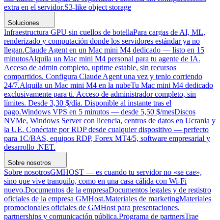
extra en el servidor.
S3-like object storage
Soluciones
Infraestructura GPU sin cuellos de botella
Para cargas de AI, ML,
renderizado y computación donde los servidores estándar ya no
llegan.
Claude Agent en un Mac mini M4 dedicado — listo en 15
minutos
Alquila un Mac mini M4 personal para tu agente de IA.
Acceso de admin completo, uptime estable, sin recursos
compartidos. Configura Claude Agent una vez y tenlo corriendo
24/7.
Alquila un Mac mini M4 en la nube
Tu Mac mini M4 dedicado
exclusivamente para ti. Acceso de administrador completo, sin
límites. Desde 3,30 $/día. Disponible al instante tras el
pago.
Windows VPS en 5 minutos — desde 5,50 $/mes
Discos
NVMe, Windows Server con licencia, centros de datos en Ucrania y
la UE. Conéctate por RDP desde cualquier dispositivo — perfecto
para 1C/BAS, equipos RDP, Forex MT4/5, software empresarial y
desarrollo .NET.
Sobre nosotros
Sobre nosotros
GMHOST — es cuando tu servidor no «se cae»,
sino que vive tranquilo, como en una casa cálida con Wi-Fi
nuevo.
Documentos de la empresa
Documentos legales y de registro
oficiales de la empresa GMHost.
Materiales de marketing
Materiales
promocionales oficiales de GMHost para presentaciones,
partnerships y comunicación pública.
Programa de partners
Trae