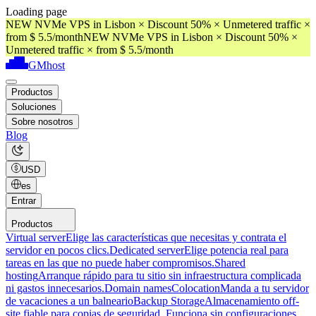
Loading page
NEW NVMe VPS in Lisbon × Discount 50% × Unmetered traffic ×
from $ 5.5/month
NEW NVMe VPS in Lisbon × Discount 50% ×
Unmetered traffic × from $ 5.5/month
GMhost
Productos
Soluciones
Sobre nosotros
Blog
USD
es
Entrar
Productos
Virtual server
Elige las características que necesitas y contrata el
servidor en pocos clics.
Dedicated server
Elige potencia real para
tareas en las que no puede haber compromisos.
Shared
hosting
Arranque rápido para tu sitio sin infraestructura complicada
ni gastos innecesarios.
Domain names
Colocation
Manda a tu servidor
de vacaciones a un balneario
Backup Storage
Almacenamiento off-
site fiable para copias de seguridad. Funciona sin configuraciones