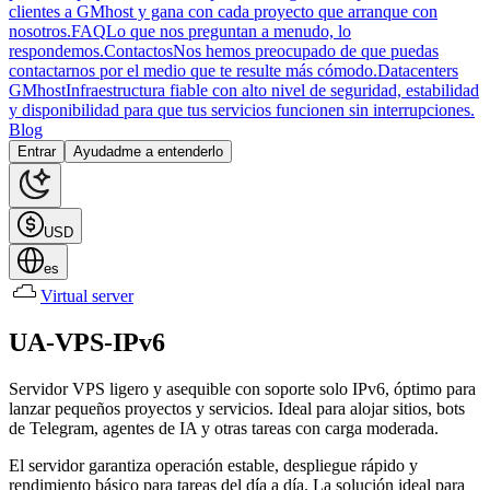
clientes a GMhost y gana con cada proyecto que arranque con
nosotros.
FAQ
Lo que nos preguntan a menudo, lo
respondemos.
Contactos
Nos hemos preocupado de que puedas
contactarnos por el medio que te resulte más cómodo.
Datacenters
GMhost
Infraestructura fiable con alto nivel de seguridad, estabilidad
y disponibilidad para que tus servicios funcionen sin interrupciones.
Blog
Entrar
Ayudadme a entenderlo
USD
es
Virtual server
UA-VPS-IPv6
Servidor VPS ligero y asequible con soporte solo IPv6, óptimo para
lanzar pequeños proyectos y servicios. Ideal para alojar sitios, bots
de Telegram, agentes de IA y otras tareas con carga moderada.
El servidor garantiza operación estable, despliegue rápido y
rendimiento básico para tareas del día a día. La solución ideal para