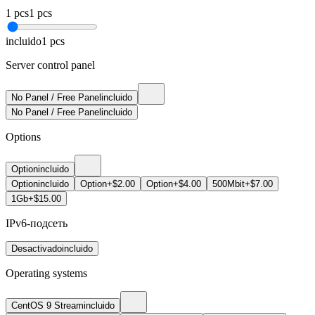
1
pcs
1
pcs
incluido
1
pcs
Server control panel
No Panel / Free Panel
incluido
No Panel / Free Panel
incluido
Options
Option
incluido
Option
incluido
Option
+$2.00
Option
+$4.00
500Mbit
+$7.00
1Gb
+$15.00
IPv6-подсеть
Desactivado
incluido
Operating systems
CentOS 9 Stream
incluido