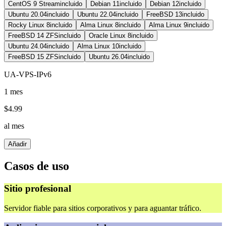
CentOS 9 Stream
incluido
Debian 11
incluido
Debian 12
incluido
Ubuntu 20.04
incluido
Ubuntu 22.04
incluido
FreeBSD 13
incluido
Rocky Linux 8
incluido
Alma Linux 8
incluido
Alma Linux 9
incluido
FreeBSD 14 ZFS
incluido
Oracle Linux 8
incluido
Ubuntu 24.04
incluido
Alma Linux 10
incluido
FreeBSD 15 ZFS
incluido
Ubuntu 26.04
incluido
UA-VPS-IPv6
1 mes
$
4.99
al mes
Añadir
Casos de uso
Sitio profesional
Servidor fiable para sitios corporativos y para aguantar tráfico.