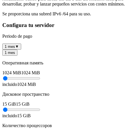
desarrollar, probar y lanzar pequeños servicios con costes mínimos.
Se proporciona una subred IPv6 /64 para su uso.
Configura tu servidor
Periodo de pago
1 mes
▼
1 mes
Оперативная память
1024
MiB
1024
MiB
incluido
1024
MiB
Дисковое пространство
15
GiB
15
GiB
incluido
15
GiB
Количество процессоров