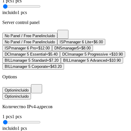
1
pcs
1
pcs
incluido
1
pcs
Server control panel
No Panel / Free Panel
incluido
No Panel / Free Panel
incluido
ISPmanager 6 Lite
+$6.00
ISPmanager 6 Pro
+$12.00
DNSmanager5
+$8.00
DCImanager 5 Essential
+$5.40
DCImanager 5 Progressive
+$10.90
BILLmanager 5 Standard
+$7.20
BILLmanager 5 Advanced
+$10.90
BILLmanager 5 Corporate
+$43.20
Options
Option
incluido
Option
incluido
Количество IPv4-адресов
1
pcs
1
pcs
incluido
1
pcs