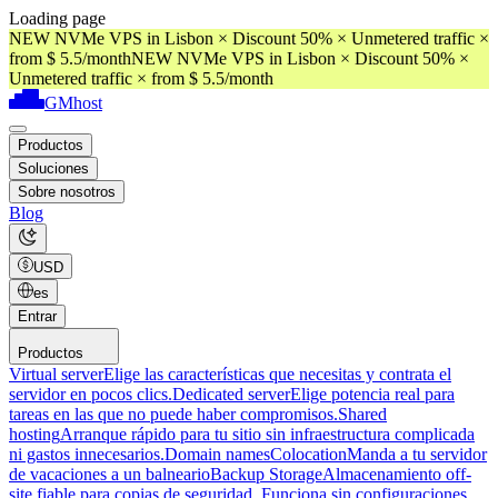
Loading page
NEW NVMe VPS in Lisbon × Discount 50% × Unmetered traffic ×
from $ 5.5/month
NEW NVMe VPS in Lisbon × Discount 50% ×
Unmetered traffic × from $ 5.5/month
GMhost
Productos
Soluciones
Sobre nosotros
Blog
USD
es
Entrar
Productos
Virtual server
Elige las características que necesitas y contrata el
servidor en pocos clics.
Dedicated server
Elige potencia real para
tareas en las que no puede haber compromisos.
Shared
hosting
Arranque rápido para tu sitio sin infraestructura complicada
ni gastos innecesarios.
Domain names
Colocation
Manda a tu servidor
de vacaciones a un balneario
Backup Storage
Almacenamiento off-
site fiable para copias de seguridad. Funciona sin configuraciones