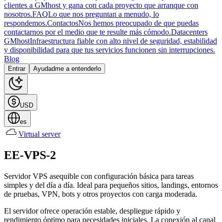
clientes a GMhost y gana con cada proyecto que arranque con
nosotros.
FAQ
Lo que nos preguntan a menudo, lo
respondemos.
Contactos
Nos hemos preocupado de que puedas
contactarnos por el medio que te resulte más cómodo.
Datacenters
GMhost
Infraestructura fiable con alto nivel de seguridad, estabilidad
y disponibilidad para que tus servicios funcionen sin interrupciones.
Blog
Entrar
Ayudadme a entenderlo
USD
es
Virtual server
EE-VPS-2
Servidor VPS asequible con configuración básica para tareas
simples y del día a día. Ideal para pequeños sitios, landings, entornos
de pruebas, VPN, bots y otros proyectos con carga moderada.
El servidor ofrece operación estable, despliegue rápido y
rendimiento óptimo para necesidades iniciales. La conexión al canal