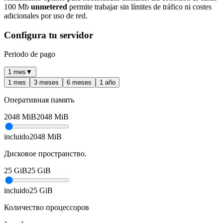
100 Mb
unmetered
permite trabajar sin límites de tráfico ni costes
adicionales por uso de red.
Configura tu servidor
Periodo de pago
1 mes
▼
1 mes
3 meses
6 meses
1 año
Оперативная память
2048
MiB
2048
MiB
incluido
2048
MiB
Дисковое пространство.
25
GiB
25
GiB
incluido
25
GiB
Количество процессоров