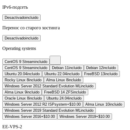
IPv6-подсеть
Desactivado
incluido
Перенос со старого хостинга
Desactivado
incluido
Operating systems
CentOS 9 Stream
incluido
CentOS 9 Stream
incluido
Debian 11
incluido
Debian 12
incluido
Ubuntu 20.04
incluido
Ubuntu 22.04
incluido
FreeBSD 13
incluido
Rocky Linux 8
incluido
Alma Linux 8
incluido
Windows Server 2012 Standard Evolution ML
incluido
Alma Linux 9
incluido
FreeBSD 14 ZFS
incluido
Oracle Linux 8
incluido
Ubuntu 24.04
incluido
Windows Server 2012 R2 ISPsystem
+$10.00
Alma Linux 10
incluido
Windows Server 2019 Standard Evolution ML
incluido
Windows Server 2016
+$10.00
Windows Server 2019
+$10.00
EE-VPS-2