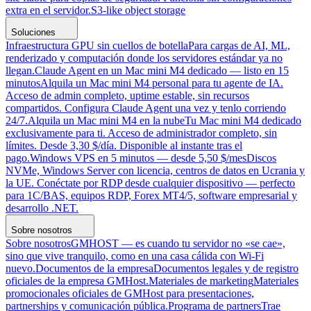
extra en el servidor.
S3-like object storage
Soluciones
Infraestructura GPU sin cuellos de botella
Para cargas de AI, ML,
renderizado y computación donde los servidores estándar ya no
llegan.
Claude Agent en un Mac mini M4 dedicado — listo en 15
minutos
Alquila un Mac mini M4 personal para tu agente de IA.
Acceso de admin completo, uptime estable, sin recursos
compartidos. Configura Claude Agent una vez y tenlo corriendo
24/7.
Alquila un Mac mini M4 en la nube
Tu Mac mini M4 dedicado
exclusivamente para ti. Acceso de administrador completo, sin
límites. Desde 3,30 $/día. Disponible al instante tras el
pago.
Windows VPS en 5 minutos — desde 5,50 $/mes
Discos
NVMe, Windows Server con licencia, centros de datos en Ucrania y
la UE. Conéctate por RDP desde cualquier dispositivo — perfecto
para 1C/BAS, equipos RDP, Forex MT4/5, software empresarial y
desarrollo .NET.
Sobre nosotros
Sobre nosotros
GMHOST — es cuando tu servidor no «se cae»,
sino que vive tranquilo, como en una casa cálida con Wi-Fi
nuevo.
Documentos de la empresa
Documentos legales y de registro
oficiales de la empresa GMHost.
Materiales de marketing
Materiales
promocionales oficiales de GMHost para presentaciones,
partnerships y comunicación pública.
Programa de partners
Trae