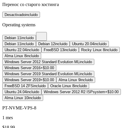
Перенос со старого хостинга
Desactivado
incluido
Operating systems
Debian 11
incluido
Debian 11
incluido
Debian 12
incluido
Ubuntu 20.04
incluido
Ubuntu 22.04
incluido
FreeBSD 13
incluido
Rocky Linux 8
incluido
Alma Linux 8
incluido
Windows Server 2012 Standard Evolution ML
incluido
Windows Server 2016
+$10.00
Windows Server 2019 Standard Evolution ML
incluido
Windows Server 2019
+$10.00
Alma Linux 9
incluido
FreeBSD 14 ZFS
incluido
Oracle Linux 8
incluido
Ubuntu 24.04
incluido
Windows Server 2012 R2 ISPsystem
+$10.00
Alma Linux 10
incluido
PT-NVME-VPS-8
1 mes
$
18.99