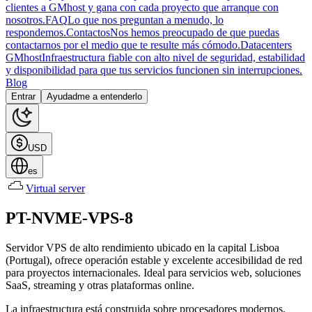
clientes a GMhost y gana con cada proyecto que arranque con
nosotros.
FAQ
Lo que nos preguntan a menudo, lo
respondemos.
Contactos
Nos hemos preocupado de que puedas
contactarnos por el medio que te resulte más cómodo.
Datacenters
GMhost
Infraestructura fiable con alto nivel de seguridad, estabilidad
y disponibilidad para que tus servicios funcionen sin interrupciones.
Blog
Entrar
Ayudadme a entenderlo
USD
es
Virtual server
PT-NVME-VPS-8
Servidor VPS de alto rendimiento ubicado en la capital Lisboa
(Portugal), ofrece operación estable y excelente accesibilidad de red
para proyectos internacionales. Ideal para servicios web, soluciones
SaaS, streaming y otras plataformas online.
La infraestructura está construida sobre procesadores modernos,