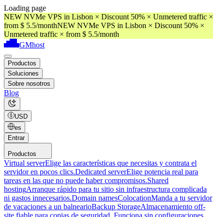
Loading page
NEW NVMe VPS in Lisbon × Discount 50% × Unmetered traffic ×
from $ 5.5/month
NEW NVMe VPS in Lisbon × Discount 50% ×
Unmetered traffic × from $ 5.5/month
GMhost
Productos
Soluciones
Sobre nosotros
Blog
USD
es
Entrar
Productos
Virtual server
Elige las características que necesitas y contrata el
servidor en pocos clics.
Dedicated server
Elige potencia real para
tareas en las que no puede haber compromisos.
Shared
hosting
Arranque rápido para tu sitio sin infraestructura complicada
ni gastos innecesarios.
Domain names
Colocation
Manda a tu servidor
de vacaciones a un balneario
Backup Storage
Almacenamiento off-
site fiable para copias de seguridad. Funciona sin configuraciones