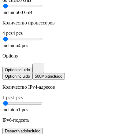
60
GiB
60
GiB
incluido
60
GiB
Количество процессоров
4
pcs
4
pcs
incluido
4
pcs
Options
Option
incluido
Option
incluido
500Mbit
incluido
Количество IPv4-адресов
1
pcs
1
pcs
incluido
1
pcs
IPv6-подсеть
Desactivado
incluido