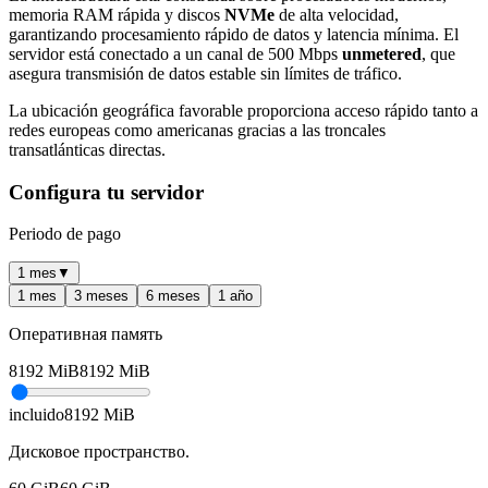
memoria RAM rápida y discos
NVMe
de alta velocidad,
garantizando procesamiento rápido de datos y latencia mínima. El
servidor está conectado a un canal de 500 Mbps
unmetered
, que
asegura transmisión de datos estable sin límites de tráfico.
La ubicación geográfica favorable proporciona acceso rápido tanto a
redes europeas como americanas gracias a las troncales
transatlánticas directas.
Configura tu servidor
Periodo de pago
1 mes
▼
1 mes
3 meses
6 meses
1 año
Оперативная память
8192
MiB
8192
MiB
incluido
8192
MiB
Дисковое пространство.