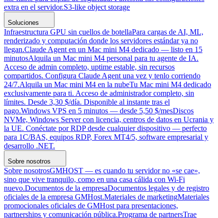
extra en el servidor.
S3-like object storage
Soluciones
Infraestructura GPU sin cuellos de botella
Para cargas de AI, ML,
renderizado y computación donde los servidores estándar ya no
llegan.
Claude Agent en un Mac mini M4 dedicado — listo en 15
minutos
Alquila un Mac mini M4 personal para tu agente de IA.
Acceso de admin completo, uptime estable, sin recursos
compartidos. Configura Claude Agent una vez y tenlo corriendo
24/7.
Alquila un Mac mini M4 en la nube
Tu Mac mini M4 dedicado
exclusivamente para ti. Acceso de administrador completo, sin
límites. Desde 3,30 $/día. Disponible al instante tras el
pago.
Windows VPS en 5 minutos — desde 5,50 $/mes
Discos
NVMe, Windows Server con licencia, centros de datos en Ucrania y
la UE. Conéctate por RDP desde cualquier dispositivo — perfecto
para 1C/BAS, equipos RDP, Forex MT4/5, software empresarial y
desarrollo .NET.
Sobre nosotros
Sobre nosotros
GMHOST — es cuando tu servidor no «se cae»,
sino que vive tranquilo, como en una casa cálida con Wi-Fi
nuevo.
Documentos de la empresa
Documentos legales y de registro
oficiales de la empresa GMHost.
Materiales de marketing
Materiales
promocionales oficiales de GMHost para presentaciones,
partnerships y comunicación pública.
Programa de partners
Trae